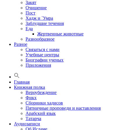
Закят
Очищение
Пост
Хадж и `Умра
Заблудшие течения
Еда
Жертвенные животные
Разнообразное
Разное
Связаться с нами
Учебные центры
Биографии ученых
Приложения
Главная
Книжная полка
Вероубеждение
Фикх
Сборники хадисов
Пятничные проповеди и наставления
Арабский язык
Татарча
Аудиозаписи
Об Исламе