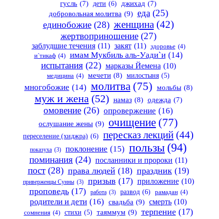
гусль
(7)
дети
(6)
джихад
(7)
еда
(25)
добровольная молитва
(9)
женщина
(42)
единобожие
(28)
жертвоприношение
(27)
заблудшие течения
(11)
закят
(11)
здоровье
(4)
имам Мукбиль аль-Уади`и
(14)
и`тикаф
(4)
испытания
(22)
марказы Йемена
(10)
мечети
(8)
милостыня
(5)
медицина
(4)
молитва
(75)
многобожие
(14)
мольбы
(8)
муж и жена
(52)
намаз
(8)
одежда
(7)
омовение
(26)
опровержение
(16)
очищение
(77)
ослушание жены
(9)
пересказ лекций
(44)
переселение (хиджра)
(6)
пользы
(94)
поклонение
(15)
показуха
(3)
поминания
(24)
посланники и пророки
(11)
пост
(28)
права людей
(18)
праздник
(19)
призыв
(17)
приложение
(10)
приверженцы Сунны
(3)
проповедь
(17)
развод
(6)
работа
(3)
рамадан
(4)
родители и дети
(16)
свадьба
(9)
смерть
(10)
терпение
(17)
таяммум
(9)
стихи
(5)
сомнения
(4)