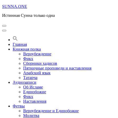
Перейти
SUNNA.ONE
к
Истинная Сунна только одна
содержимому
(нажмите
Enter)
Главная
Книжная полка
Вероубеждение
Фикх
Сборники хадисов
Пятничные проповеди и наставления
Арабский язык
Татарча
Аудиозаписи
Об Исламе
Единобожие
Фикх
Наставления
Фетвы
Вероубеждение и Единобожие
Молитва