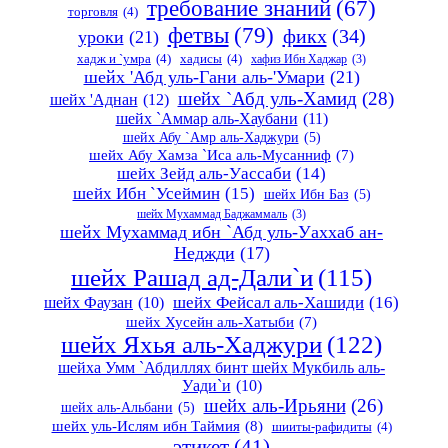
требование знаний
(67)
торговля
(4)
фетвы
(79)
фикх
(34)
уроки
(21)
хадж и `умра
(4)
хадисы
(4)
хафиз Ибн Хаджар
(3)
шейх 'Абд уль-Гани аль-'Умари
(21)
шейх `Абд уль-Хамид
(28)
шейх 'Аднан
(12)
шейх `Аммар аль-Хаубани
(11)
шейх Абу `Амр аль-Хаджури
(5)
шейх Абу Хамза `Иса аль-Мусанниф
(7)
шейх Зейд аль-Уассаби
(14)
шейх Ибн `Усеймин
(15)
шейх Ибн Баз
(5)
шейх Мухаммад Баджаммаль
(3)
шейх Мухаммад ибн `Абд уль-Уаххаб ан-
Неджди
(17)
шейх Рашад ад-Дали`и
(115)
шейх Фейсал аль-Хашиди
(16)
шейх Фаузан
(10)
шейх Хусейн аль-Хатыби
(7)
шейх Яхья аль-Хаджури
(122)
шейха Умм `Абдиллях бинт шейх Мукбиль аль-
Уади`и
(10)
шейх аль-Ирьяни
(26)
шейх аль-Альбани
(5)
шейх уль-Ислям ибн Таймия
(8)
шииты-рафидиты
(4)
этикет
(41)