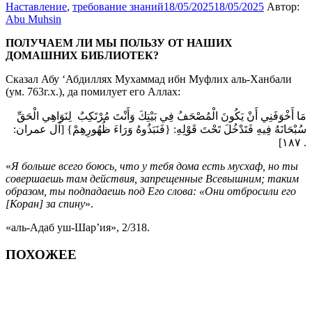
Наставление
,
требование знаний
18/05/2025
18/05/2025
Автор:
Abu Muhsin
ПОЛУЧАЕМ ЛИ МЫ ПОЛЬЗУ ОТ НАШИХ
ДОМАШНИХ БИБЛИОТЕК?
Сказал Абу ‘Абдиллях Мухаммад ибн Муфлих аль-Ханбали
(ум. 763г.х.), да помилует его Аллах:
مَا أَخْوَفَنِي أَنْ يَكُونَ الْمُصْحَفُ فِي بَيْتِكَ وَأَنْتَ مُرْتَكِبٌ لِنَوَاهِي الْحَقِّ
سُبْحَانَهُ فِيهِ فَتَدْخُلَ تَحْتَ قَوْلِهِ: {فَنَبَذُوهُ وَرَاءَ ظُهُورِهِمْ} [آل عمران:
١٨٧] .
«
Я больше всего боюсь, что у тебя дома есть мусхаф, но ты
совершаешь там действия, запрещенные Всевышним; таким
образом, ты подпадаешь под Его слова: «Они отбросили его
[Коран] за спину
».
«аль-Адаб уш-Шар’ия», 2/318.
ПОХОЖЕЕ