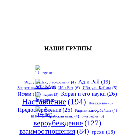
НАШИ ГРУППЫ
Ад и Рай
(19)
'Абд уш-Шакур ас-Сомали
(4)
Запретная мечеть
(6)
Ибн Баз
(6)
Ибн уль-Кайим
(5)
Коран и его науки
(26)
Ислам
(12)
Коран
(3)
Наставление
(194)
Невежество
(3)
Предостережение
(26)
Радман аль-Хубейши
(4)
азан
(5)
арабский язык
(4)
биография
(3)
вероубеждение
(127)
взаимоотношения
(84)
грехи
(16)