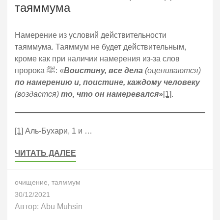
таяммума
Намерение из условий действительности
таяммума. Таяммум не будет действительным,
кроме как при наличии намерения из-за слов
пророка ﷺ: «
Воистину, все дела
(оцениваются)
по намерению и, поистине, каждому человеку
(воздастся)
то, что он намеревался»
[1]
.
[1]
Аль-Бухари, 1 и …
ЧИТАТЬ ДАЛЕЕ
очищение
,
таяммум
30/12/2021
Автор:
Abu Muhsin