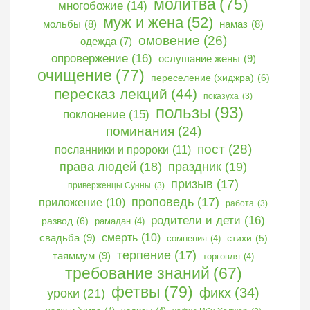
молитва
(75)
многобожие
(14)
муж и жена
(52)
мольбы
(8)
намаз
(8)
омовение
(26)
одежда
(7)
опровержение
(16)
ослушание жены
(9)
очищение
(77)
переселение (хиджра)
(6)
пересказ лекций
(44)
показуха
(3)
пользы
(93)
поклонение
(15)
поминания
(24)
пост
(28)
посланники и пророки
(11)
права людей
(18)
праздник
(19)
призыв
(17)
приверженцы Сунны
(3)
проповедь
(17)
приложение
(10)
работа
(3)
родители и дети
(16)
развод
(6)
рамадан
(4)
свадьба
(9)
смерть
(10)
сомнения
(4)
стихи
(5)
терпение
(17)
таяммум
(9)
торговля
(4)
требование знаний
(67)
фетвы
(79)
фикх
(34)
уроки
(21)