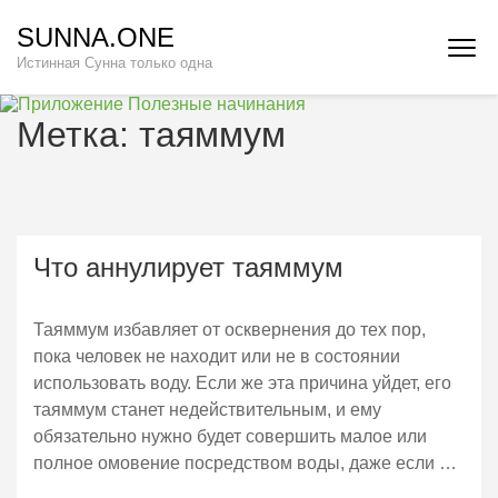
Перейти
SUNNA.ONE
к
Истинная Сунна только одна
содержимому
(нажмите
Enter)
Метка:
таяммум
Что аннулирует таяммум
Таяммум избавляет от осквернения до тех пор,
пока человек не находит или не в состоянии
использовать воду. Если же эта причина уйдет, его
таяммум станет недействительным, и ему
обязательно нужно будет совершить малое или
полное омовение посредством воды, даже если …