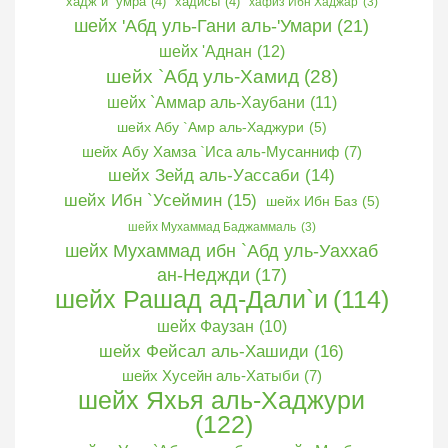
хадж и `умра
(4)
хадисы
(4)
хафиз Ибн Хаджар
(3)
шейх 'Абд уль-Гани аль-'Умари
(21)
шейх 'Аднан
(12)
шейх `Абд уль-Хамид
(28)
шейх `Аммар аль-Хаубани
(11)
шейх Абу `Амр аль-Хаджури
(5)
шейх Абу Хамза `Иса аль-Мусанниф
(7)
шейх Зейд аль-Уассаби
(14)
шейх Ибн `Усеймин
(15)
шейх Ибн Баз
(5)
шейх Мухаммад Баджаммаль
(3)
шейх Мухаммад ибн `Абд уль-Уаххаб
ан-Неджди
(17)
шейх Рашад ад-Дали`и
(114)
шейх Фаузан
(10)
шейх Фейсал аль-Хашиди
(16)
шейх Хусейн аль-Хатыби
(7)
шейх Яхья аль-Хаджури
(122)