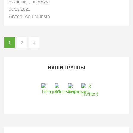
очищение
,
таяммум
30/12/2021
Автор:
Abu Muhsin
Пагинация
1
2
записей
НАШИ ГРУППЫ