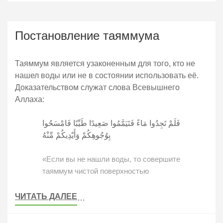
Постановление таяммума
Таяммум является узаконенным для того, кто не
нашел воды или не в состоянии использовать её.
Доказательством служат слова Всевышнего
Аллаха:
فَلَمْ تَجِدُوا مَاءً فَتَيَمَّمُوا صَعِيدًا طَيِّبًا فَامْسَحُوا
بِوُجُوهِكُمْ وَأَيْدِيكُمْ مِّنْهُ
«Если вы не нашли воды, то совершите
таяммум чистой поверхностью
ЧИТАТЬ ДАЛЕЕ
…