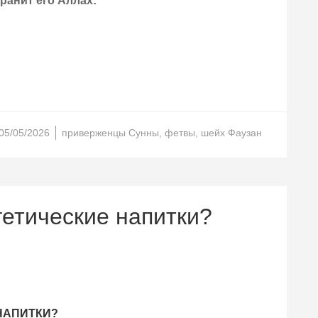
ранит его Аллах:
05/05/2026
приверженцы Сунны
,
фетвы
,
шейх Фаузан
гетические напитки?
НАПИТКИ?