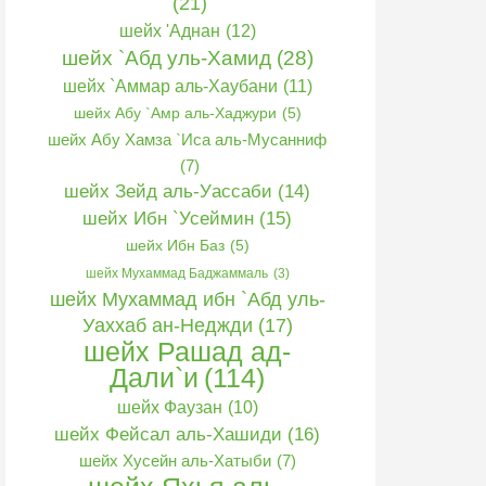
(21)
шейх 'Аднан
(12)
шейх `Абд уль-Хамид
(28)
шейх `Аммар аль-Хаубани
(11)
шейх Абу `Амр аль-Хаджури
(5)
шейх Абу Хамза `Иса аль-Мусанниф
(7)
шейх Зейд аль-Уассаби
(14)
шейх Ибн `Усеймин
(15)
шейх Ибн Баз
(5)
шейх Мухаммад Баджаммаль
(3)
шейх Мухаммад ибн `Абд уль-
Уаххаб ан-Неджди
(17)
шейх Рашад ад-
Дали`и
(114)
шейх Фаузан
(10)
шейх Фейсал аль-Хашиди
(16)
шейх Хусейн аль-Хатыби
(7)