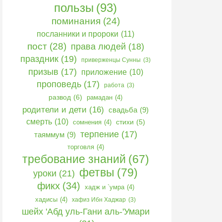
пользы
(93)
поминания
(24)
посланники и пророки
(11)
пост
(28)
права людей
(18)
праздник
(19)
приверженцы Сунны
(3)
призыв
(17)
приложение
(10)
проповедь
(17)
работа
(3)
развод
(6)
рамадан
(4)
родители и дети
(16)
свадьба
(9)
смерть
(10)
сомнения
(4)
стихи
(5)
терпение
(17)
таяммум
(9)
торговля
(4)
требование знаний
(67)
фетвы
(79)
уроки
(21)
фикх
(34)
хадж и `умра
(4)
хадисы
(4)
хафиз Ибн Хаджар
(3)
шейх 'Абд уль-Гани аль-'Умари