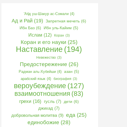
'Абд уш-Шакур ас-Сомали
(4)
Ад и Рай
(19)
Запретная мечеть
(6)
Ибн Баз
(6)
Ибн уль-Кайим
(5)
Ислам
(12)
Коран
(3)
Коран и его науки
(25)
Наставление
(194)
Невежество
(3)
Предостережение
(26)
Радман аль-Хубейши
(4)
азан
(5)
арабский язык
(4)
биография
(3)
вероубеждение
(127)
взаимоотношения
(83)
грехи
(16)
гусль
(7)
дети
(6)
джихад
(7)
еда
(25)
добровольная молитва
(9)
единобожие
(28)