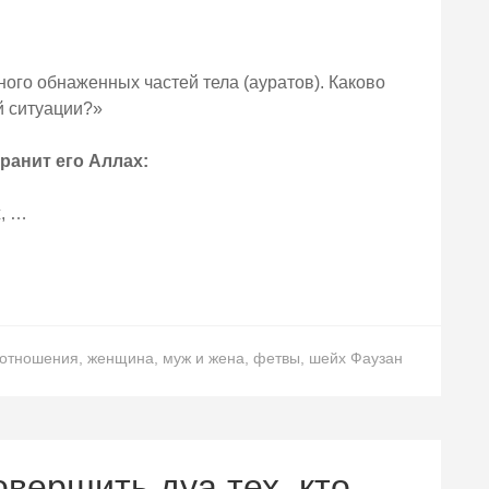
ого обнаженных частей тела (ауратов). Каково
й ситуации?»
ранит его Аллах:
ж, …
отношения
,
женщина
,
муж и жена
,
фетвы
,
шейх Фаузан
вершить дуа тех, кто