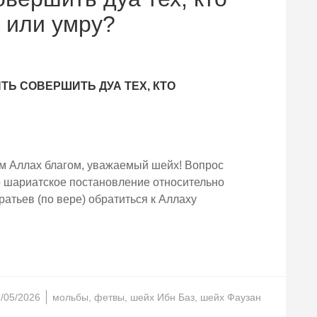
 или умру?
Ь СОВЕРШИТЬ ДУА ТЕХ, КТО
м Аллах благом, уважаемый шейх! Вопрос
о шариатское постановление относительно
ратьев (по вере) обратиться к Аллаху
/05/2026
мольбы
,
фетвы
,
шейх Ибн Баз
,
шейх Фаузан