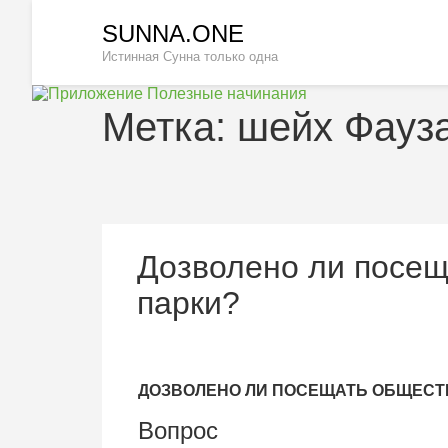
Перейти
SUNNA.ONE
к
Истинная Сунна только одна
содержимому
(нажмите
Enter)
Метка:
шейх Фауз
Дозволено ли посе
парки?
ДОЗВОЛЕНО ЛИ ПОСЕЩАТЬ ОБЩЕСТ
Вопрос