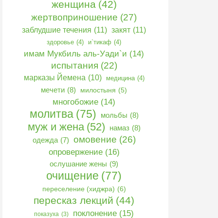
женщина
(42)
жертвоприношение
(27)
заблудшие течения
(11)
закят
(11)
здоровье
(4)
и`тикаф
(4)
имам Мукбиль аль-Уади`и
(14)
испытания
(22)
марказы Йемена
(10)
медицина
(4)
мечети
(8)
милостыня
(5)
многобожие
(14)
молитва
(75)
мольбы
(8)
муж и жена
(52)
намаз
(8)
омовение
(26)
одежда
(7)
опровержение
(16)
ослушание жены
(9)
очищение
(77)
переселение (хиджра)
(6)
пересказ лекций
(44)
поклонение
(15)
показуха
(3)