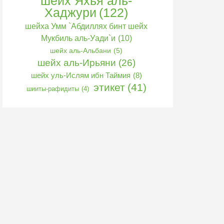
шейх Яхья аль-
Хаджури
(122)
шейха Умм `Абдиллях бинт шейх
Мукбиль аль-Уади`и
(10)
шейх аль-Альбани
(5)
шейх аль-Ирьяни
(26)
шейх уль-Ислям ибн Таймия
(8)
этикет
(41)
шииты-рафидиты
(4)