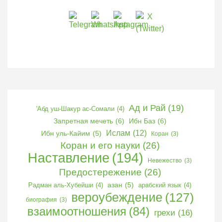
Ад и Рай
(19)
'Абд уш-Шакур ас-Сомали
(4)
Запретная мечеть
(6)
Ибн Баз
(6)
Ислам
(12)
Ибн уль-Кайим
(5)
Коран
(3)
Коран и его науки
(26)
Наставление
(194)
Невежество
(3)
Предостережение
(26)
Радман аль-Хубейши
(4)
азан
(5)
арабский язык
(4)
вероубеждение
(127)
биография
(3)
взаимоотношения
(84)
грехи
(16)