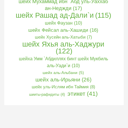
шейх Мухаммад ибн `Абд уль-Уаххаб
ан-Неджди
(17)
шейх Рашад ад-Дали`и
(115)
шейх Фаузан
(10)
шейх Фейсал аль-Хашиди
(16)
шейх Хусейн аль-Хатыби
(7)
шейх Яхья аль-Хаджури
(122)
шейха Умм `Абдиллях бинт шейх Мукбиль
аль-Уади`и
(10)
шейх аль-Альбани
(5)
шейх аль-Ирьяни
(26)
шейх уль-Ислям ибн Таймия
(8)
этикет
(41)
шииты-рафидиты
(4)