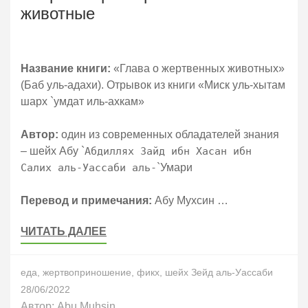
животные
Название книги:
«Глава о жертвенных животных»
(Баб уль-адахи). Отрывок из книги «Миск уль-хытам
шарх `умдат иль-ахкам»
Автор:
один из современных обладателей знания
– шейх Абу `
Абдиллях Зайд ибн Хасан ибн
Салих аль-Уассаби аль-
`Умари
Перевод и примечания:
Абу Мухсин …
ЧИТАТЬ ДАЛЕЕ
еда
,
жертвоприношение
,
фикх
,
шейх Зейд аль-Уассаби
28/06/2022
Автор:
Abu Muhsin