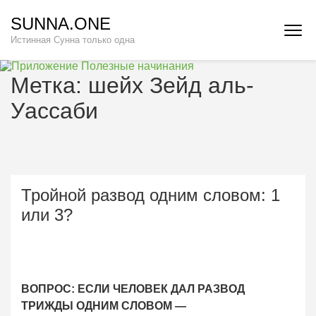
Перейти
SUNNA.ONE
к
Истинная Сунна только одна
содержимому
(нажмите
Enter)
Метка:
шейх Зейд аль-
Уассаби
Тройной развод одним словом: 1
или 3?
ВОПРОС: ЕСЛИ ЧЕЛОВЕК ДАЛ РАЗВОД
ТРИЖДЫ ОДНИМ СЛОВОМ —