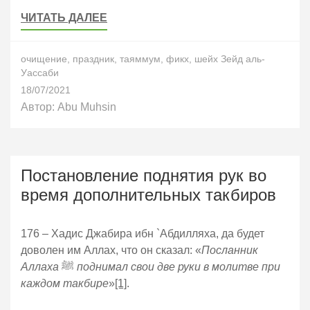
ЧИТАТЬ ДАЛЕЕ
очищение
,
праздник
,
таяммум
,
фикх
,
шейх Зейд аль-
Уассаби
18/07/2021
Автор:
Abu Muhsin
Постановление поднятия рук во
время дополнительных такбиров
176 – Хадис Джабира ибн `Абдилляха, да будет
доволен им Аллах, что он сказал: «
Посланник
Аллаха
ﷺ
поднимал свои две руки в молитве при
каждом такбире
»
[1]
.