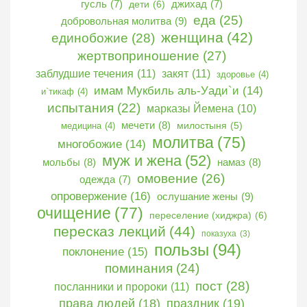
гусль
(7)
дети
(6)
джихад
(7)
еда
(25)
добровольная молитва
(9)
женщина
(42)
единобожие
(28)
жертвоприношение
(27)
заблудшие течения
(11)
закят
(11)
здоровье
(4)
имам Мукбиль аль-Уади`и
(14)
и`тикаф
(4)
испытания
(22)
марказы Йемена
(10)
мечети
(8)
медицина
(4)
милостыня
(5)
молитва
(75)
многобожие
(14)
муж и жена
(52)
мольбы
(8)
намаз
(8)
омовение
(26)
одежда
(7)
опровержение
(16)
ослушание жены
(9)
очищение
(77)
переселение (хиджра)
(6)
пересказ лекций
(44)
показуха
(3)
пользы
(94)
поклонение
(15)
поминания
(24)
пост
(28)
посланники и пророки
(11)
права людей
(18)
праздник
(19)