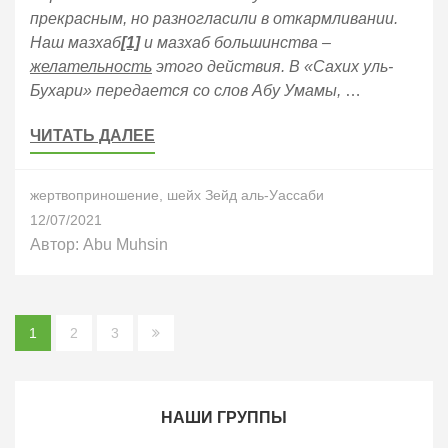
прекрасным, но разногласили в откармливании.
Наш мазхаб
[1]
и мазхаб большинства –
желательность
этого действия. В «Сахих уль-
Бухари» передается со слов Абу Умамы,
…
ЧИТАТЬ ДАЛЕЕ
жертвоприношение
,
шейх Зейд аль-Уассаби
12/07/2021
Автор:
Abu Muhsin
Пагинация
1
2
3
записей
НАШИ ГРУППЫ