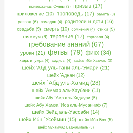
призыв
(17)
приверженцы Сунны
(3)
проповедь
(17)
приложение
(10)
работа
(3)
родители и дети
(16)
развод
(6)
рамадан
(4)
свадьба
(9)
смерть
(10)
сомнения
(4)
стихи
(5)
терпение
(17)
таяммум
(9)
торговля
(4)
требование знаний
(67)
фетвы
(79)
фикх
(34)
уроки
(21)
хадж и `умра
(4)
хадисы
(4)
хафиз Ибн Хаджар
(3)
шейх 'Абд уль-Гани аль-'Умари
(21)
шейх 'Аднан
(12)
шейх `Абд уль-Хамид
(28)
шейх `Аммар аль-Хаубани
(11)
шейх Абу `Амр аль-Хаджури
(5)
шейх Абу Хамза `Иса аль-Мусанниф
(7)
шейх Зейд аль-Уассаби
(14)
шейх Ибн `Усеймин
(15)
шейх Ибн Баз
(5)
шейх Мухаммад Баджаммаль
(3)