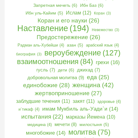
Запретная мечеть
(6)
Ибн Баз
(6)
Ислам
(12)
Ибн уль-Кайим
(5)
Коран
(3)
Коран и его науки
(26)
Наставление
(194)
Невежество
(3)
Предостережение
(26)
Радман аль-Хубейши
(4)
азан
(5)
арабский язык
(4)
вероубеждение
(127)
биография
(3)
взаимоотношения
(84)
грехи
(16)
гусль
(7)
дети
(6)
джихад
(7)
еда
(25)
добровольная молитва
(9)
женщина
(42)
единобожие
(28)
жертвоприношение
(27)
заблудшие течения
(11)
закят
(11)
здоровье
(4)
имам Мукбиль аль-Уади`и
(14)
и`тикаф
(4)
испытания
(22)
марказы Йемена
(10)
мечети
(8)
медицина
(4)
милостыня
(5)
молитва
(75)
многобожие
(14)