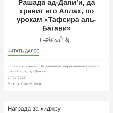
Рашада ад-Дали’и, да
хранит его Аллах, по
урокам «Тафсира аль-
Багави»
{
م
ه
ى
ف
و
ت
َ
ین
ذ
ٱل
َّ
ن
إ
…
ЧИТАТЬ ДАЛЕЕ
Коран и его науки
,
Наставление
,
переселение (хиджра)
,
шейх Рашад ад-Дали`и
04/08/2026
Автор:
Abu Muhsin
Награда за хиджру