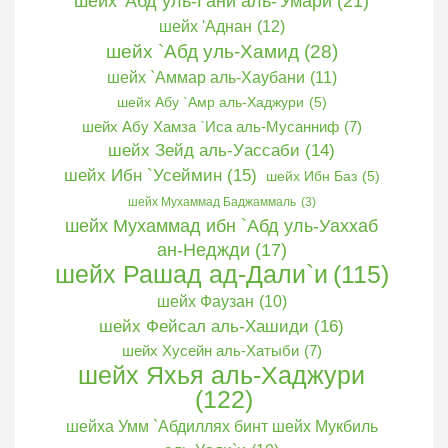
шейх 'Абд уль-Гани аль-'Умари
(21)
шейх 'Аднан
(12)
шейх `Абд уль-Хамид
(28)
шейх `Аммар аль-Хаубани
(11)
шейх Абу `Амр аль-Хаджури
(5)
шейх Абу Хамза `Иса аль-Мусанниф
(7)
шейх Зейд аль-Уассаби
(14)
шейх Ибн `Усеймин
(15)
шейх Ибн Баз
(5)
шейх Мухаммад Баджаммаль
(3)
шейх Мухаммад ибн `Абд уль-Уаххаб
ан-Неджди
(17)
шейх Рашад ад-Дали`и
(115)
шейх Фаузан
(10)
шейх Фейсал аль-Хашиди
(16)
шейх Хусейн аль-Хатыби
(7)
шейх Яхья аль-Хаджури
(122)
шейха Умм `Абдиллях бинт шейх Мукбиль