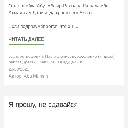
Ответ шейха Абу `Абд ир-Рахмана Рашада ибн
Ахмада ад-Дали’и, да хранит его Аллах:
Если подразумевается, что он …
ЧИТАТЬ ДАЛЕЕ
взаимоотношения
,
Наставление
,
переселение (хиджра)
,
работа
,
фетвы
,
шейх Рашад ад-Дали`и
28/09/2025
Автор:
Abu Muhsin
Я прошу, не сдавайся