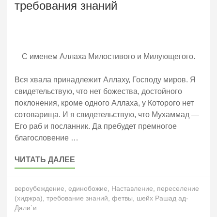
требования знаний
С именем Аллаха Милостивого и Милующегого.
Вся хвала принадлежит Аллаху, Господу миров. Я
свидетельствую, что нет божества, достойного
поклонения, кроме одного Аллаха, у Которого нет
сотоварища. И я свидетельствую, что Мухаммад —
Его раб и посланник. Да пребудет премногое
благословение …
ЧИТАТЬ ДАЛЕЕ
вероубеждение
,
единобожие
,
Наставление
,
переселение
(хиджра)
,
требование знаний
,
фетвы
,
шейх Рашад ад-
Дали`и