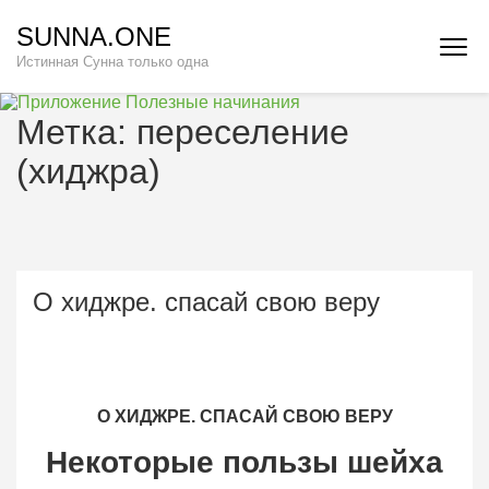
Перейти
SUNNA.ONE
к
Истинная Сунна только одна
содержимому
(нажмите
Enter)
Метка:
переселение
(хиджра)
О хиджре. спасай свою веру
О ХИДЖРЕ. СПАСАЙ СВОЮ ВЕРУ
Некоторые пользы шейха