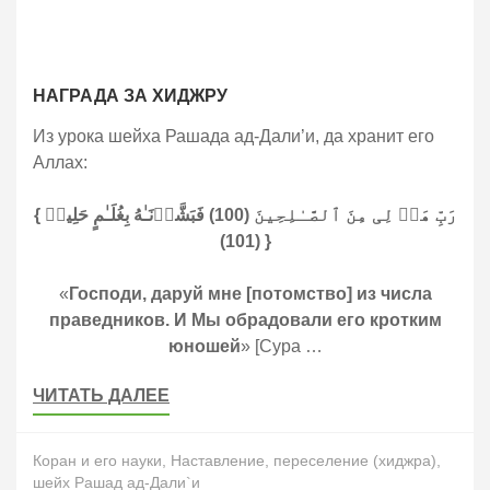
НАГРАДА ЗА ХИДЖРУ
Из урока шейха Рашада ад-Дали’и, да хранит его
Аллах:
{ رَبِّ هَبۡ لِی مِنَ ٱلصَّـٰلِحِینَ (100) فَبَشَّرۡنَـٰهُ بِغُلَـٰمٍ حَلِیمࣲ
(101) }
«
Господи, даруй мне [потомство] из числа
праведников. И Мы обрадовали его кротким
юношей
» [Сура …
ЧИТАТЬ ДАЛЕЕ
Коран и его науки
,
Наставление
,
переселение (хиджра)
,
шейх Рашад ад-Дали`и