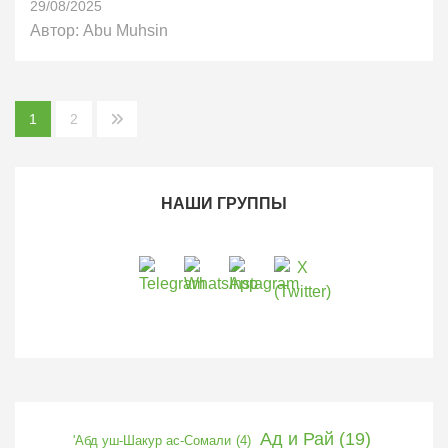
29/08/2025
Автор:
Abu Muhsin
Пагинация
1
2
записей
НАШИ ГРУППЫ
Ад и Рай
(19)
'Абд уш-Шакур ас-Сомали
(4)