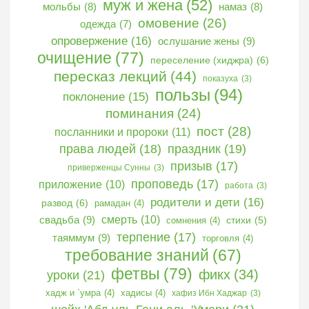
муж и жена
(52)
мольбы
(8)
намаз
(8)
омовение
(26)
одежда
(7)
опровержение
(16)
ослушание жены
(9)
очищение
(77)
переселение (хиджра)
(6)
пересказ лекций
(44)
показуха
(3)
пользы
(94)
поклонение
(15)
поминания
(24)
пост
(28)
посланники и пророки
(11)
права людей
(18)
праздник
(19)
призыв
(17)
приверженцы Сунны
(3)
проповедь
(17)
приложение
(10)
работа
(3)
родители и дети
(16)
развод
(6)
рамадан
(4)
свадьба
(9)
смерть
(10)
сомнения
(4)
стихи
(5)
терпение
(17)
таяммум
(9)
торговля
(4)
требование знаний
(67)
фетвы
(79)
фикх
(34)
уроки
(21)
хадж и `умра
(4)
хадисы
(4)
хафиз Ибн Хаджар
(3)