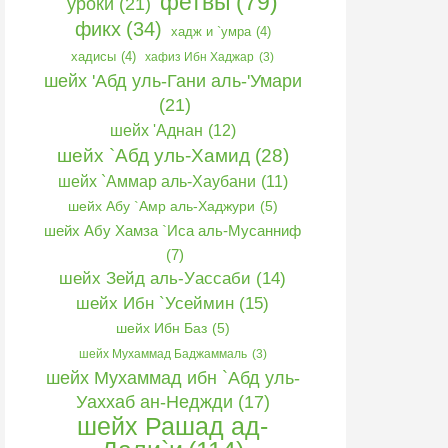
фетвы
(79)
уроки
(21)
фикх
(34)
хадж и `умра
(4)
хадисы
(4)
хафиз Ибн Хаджар
(3)
шейх 'Абд уль-Гани аль-'Умари
(21)
шейх 'Аднан
(12)
шейх `Абд уль-Хамид
(28)
шейх `Аммар аль-Хаубани
(11)
шейх Абу `Амр аль-Хаджури
(5)
шейх Абу Хамза `Иса аль-Мусанниф
(7)
шейх Зейд аль-Уассаби
(14)
шейх Ибн `Усеймин
(15)
шейх Ибн Баз
(5)
шейх Мухаммад Баджаммаль
(3)
шейх Мухаммад ибн `Абд уль-
Уаххаб ан-Неджди
(17)
шейх Рашад ад-