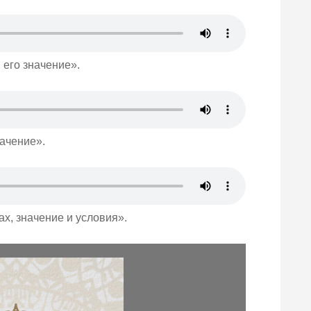
 его значение».
начение».
х, значение и условия».