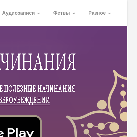
Аудиозаписи
Фетвы
Разное