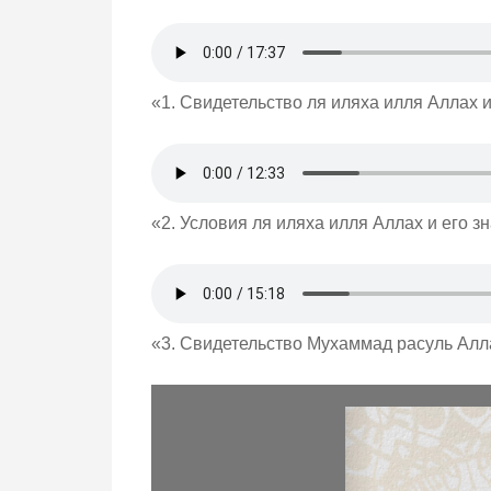
«1. Свидетельство ля иляха илля Аллах и
«2. Условия ля иляха илля Аллах и его з
«3. Свидетельство Мухаммад расуль Алла