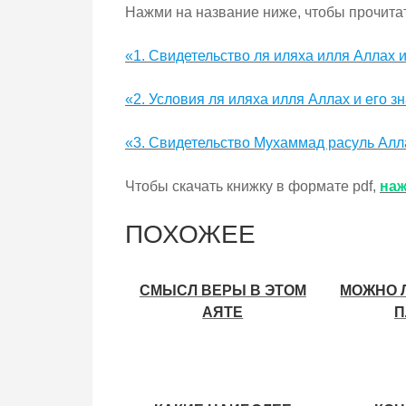
Нажми на название ниже, чтобы прочитат
«1. Свидетельство ля иляха илля Аллах и
«2. Условия ля иляха илля Аллах и его з
«3. Свидетельство Мухаммад расуль Алла
Чтобы скачать книжку в формате pdf,
наж
ПОХОЖЕЕ
СМЫСЛ ВЕРЫ В ЭТОМ
МОЖНО 
АЯТЕ
П