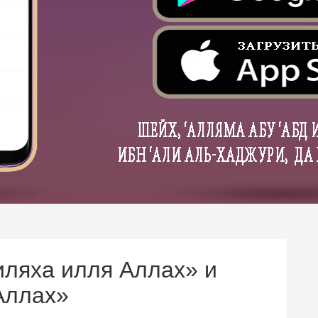
иляха илля Аллах» и
Аллах»