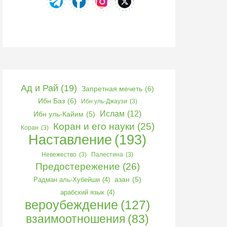
Ад и Рай
(19)
Запретная мечеть
(6)
Ибн Баз
(6)
Ибн уль-Джаузи
(3)
Ислам
(12)
Ибн уль-Кайим
(5)
Коран и его науки
(25)
Коран
(3)
Наставление
(193)
Невежество
(3)
Палестина
(3)
Предостережение
(26)
Радман аль-Хубейши
(4)
азан
(5)
арабский язык
(4)
вероубеждение
(127)
взаимоотношения
(83)