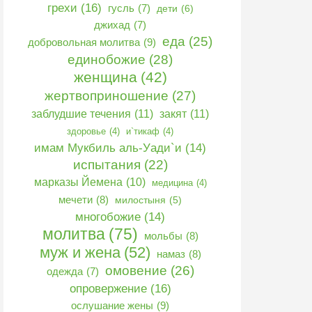
грехи
(16)
гусль
(7)
дети
(6)
джихад
(7)
еда
(25)
добровольная молитва
(9)
единобожие
(28)
женщина
(42)
жертвоприношение
(27)
заблудшие течения
(11)
закят
(11)
здоровье
(4)
и`тикаф
(4)
имам Мукбиль аль-Уади`и
(14)
испытания
(22)
марказы Йемена
(10)
медицина
(4)
мечети
(8)
милостыня
(5)
многобожие
(14)
молитва
(75)
мольбы
(8)
муж и жена
(52)
намаз
(8)
омовение
(26)
одежда
(7)
опровержение
(16)
ослушание жены
(9)