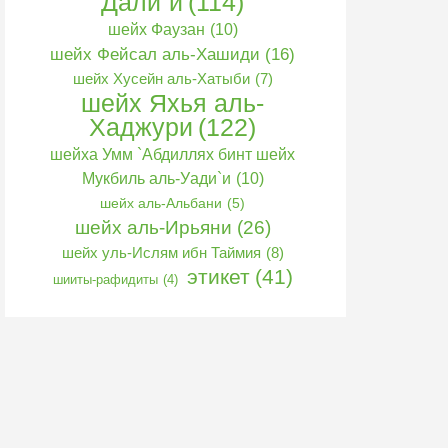
Дали`и
(114)
шейх Фаузан
(10)
шейх Фейсал аль-Хашиди
(16)
шейх Хусейн аль-Хатыби
(7)
шейх Яхья аль-
Хаджури
(122)
шейха Умм `Абдиллях бинт шейх
Мукбиль аль-Уади`и
(10)
шейх аль-Альбани
(5)
шейх аль-Ирьяни
(26)
шейх уль-Ислям ибн Таймия
(8)
этикет
(41)
шииты-рафидиты
(4)