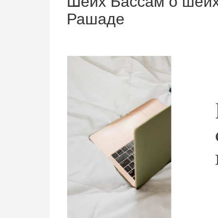
Шейх Бассам о шейх
Рашаде