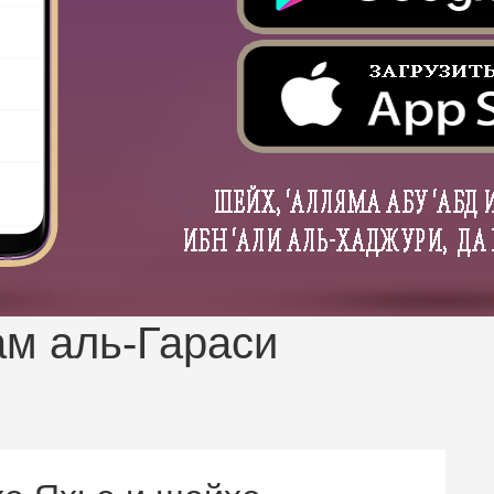
м аль-Гараси