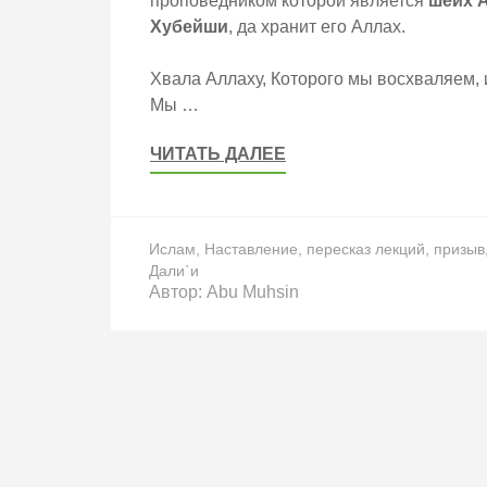
проповедником которой является
шейх А
Хубейши
, да хранит его Аллах.
Хвала Аллаху, Которого мы восхваляем,
Мы …
ЧИТАТЬ ДАЛЕЕ
Ислам
,
Наставление
,
пересказ лекций
,
призыв
Дали`и
Автор:
Abu Muhsin