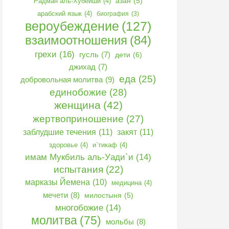
Радман аль-Хубейши
(4)
азан
(5)
арабский язык
(4)
биография
(3)
вероубеждение
(127)
взаимоотношения
(84)
грехи
(16)
гусль
(7)
дети
(6)
джихад
(7)
еда
(25)
добровольная молитва
(9)
единобожие
(28)
женщина
(42)
жертвоприношение
(27)
заблудшие течения
(11)
закят
(11)
здоровье
(4)
и`тикаф
(4)
имам Мукбиль аль-Уади`и
(14)
испытания
(22)
марказы Йемена
(10)
медицина
(4)
мечети
(8)
милостыня
(5)
многобожие
(14)
молитва
(75)
мольбы
(8)