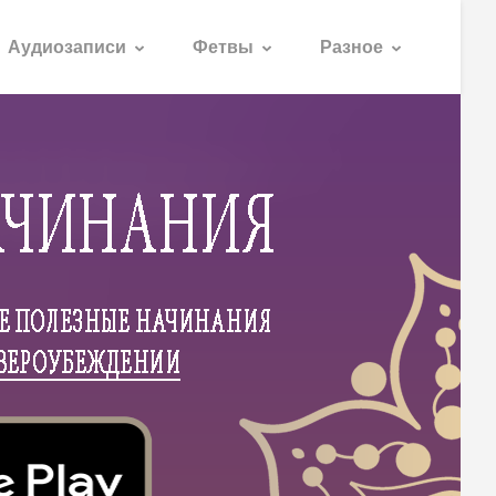
Аудиозаписи
Фетвы
Разное