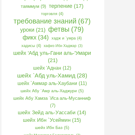
терпение
(17)
таяммум
(9)
торговля
(4)
требование знаний
(67)
фетвы
(79)
уроки
(21)
фикх
(34)
хадж и `умра
(4)
хадисы
(4)
хафиз Ибн Хаджар
(3)
шейх 'Абд уль-Гани аль-'Умари
(21)
шейх 'Аднан
(12)
шейх `Абд уль-Хамид
(28)
шейх `Аммар аль-Хаубани
(11)
шейх Абу `Амр аль-Хаджури
(5)
шейх Абу Хамза `Иса аль-Мусанниф
(7)
шейх Зейд аль-Уассаби
(14)
шейх Ибн `Усеймин
(15)
шейх Ибн Баз
(5)