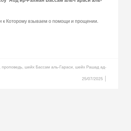
бу `Абд ир-Рахман Бассам аль-Гараси аль-
 и к Которому взываем о помощи и прощении.
,
проповедь
,
шейх Бассам аль-Гараси
,
шейх Рашад ад-
25/07/2025