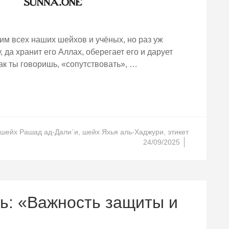
м всех наших шейхов и учёных, но раз уж
да хранит его Аллах, оберегает его и дарует
 как ты говоришь, «сопутствовать», …
шейх Рашад ад-Дали`и
,
шейх Яхья аль-Хаджури
,
этикет
24/09/2025
ь: «Важность защиты и
.