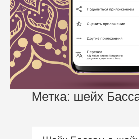
Метка:
шейх Басса