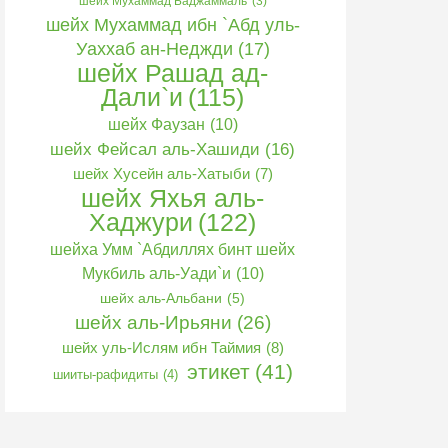
шейх Мухаммад Баджаммаль
(3)
шейх Мухаммад ибн `Абд уль-
Уаххаб ан-Неджди
(17)
шейх Рашад ад-
Дали`и
(115)
шейх Фаузан
(10)
шейх Фейсал аль-Хашиди
(16)
шейх Хусейн аль-Хатыби
(7)
шейх Яхья аль-
Хаджури
(122)
шейха Умм `Абдиллях бинт шейх
Мукбиль аль-Уади`и
(10)
шейх аль-Альбани
(5)
шейх аль-Ирьяни
(26)
шейх уль-Ислям ибн Таймия
(8)
этикет
(41)
шииты-рафидиты
(4)