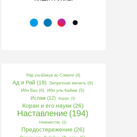
'Абд уш-Шакур ас-Сомали
(4)
Ад и Рай
(19)
Запретная мечеть
(6)
Ибн Баз
(6)
Ибн уль-Кайим
(5)
Ислам
(12)
Коран
(3)
Коран и его науки
(26)
Наставление
(194)
Невежество
(3)
Предостережение
(26)