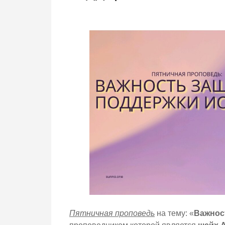
Пятничная проповедь
на тему: «
Важнос