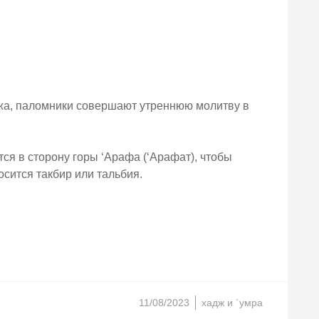
джа, паломники совершают утреннюю молитву в
ся в сторону горы ‘Арафа (‘Арафат), чтобы
осится такбир или тальбия.
11/08/2023
хадж и `умра