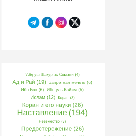
'Абд уш-Шакур ас-Сомали
(4)
Ад и Рай
(19)
Запретная мечеть
(6)
Ибн Баз
(6)
Ибн уль-Кайим
(5)
Ислам
(12)
Коран
(3)
Коран и его науки
(26)
Наставление
(194)
Невежество
(3)
Предостережение
(26)