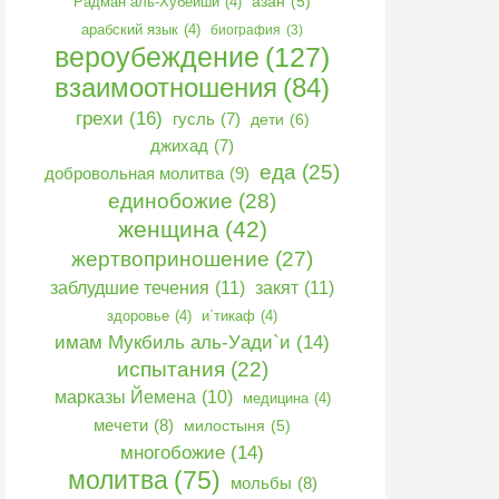
Радман аль-Хубейши
(4)
азан
(5)
арабский язык
(4)
биография
(3)
вероубеждение
(127)
взаимоотношения
(84)
грехи
(16)
гусль
(7)
дети
(6)
джихад
(7)
еда
(25)
добровольная молитва
(9)
единобожие
(28)
женщина
(42)
жертвоприношение
(27)
заблудшие течения
(11)
закят
(11)
здоровье
(4)
и`тикаф
(4)
имам Мукбиль аль-Уади`и
(14)
испытания
(22)
марказы Йемена
(10)
медицина
(4)
мечети
(8)
милостыня
(5)
многобожие
(14)
молитва
(75)
мольбы
(8)