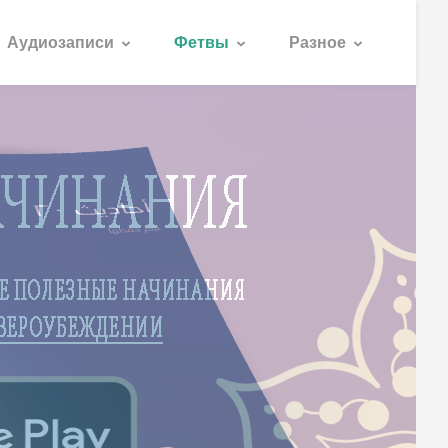
Аудиозаписи
Фетвы
Разное