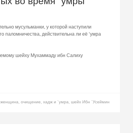
ых во время `умры
ельно мусульманки, у которой наступили
о паломничества, действительна ли её ‘умра
аемому шейху Мухаммаду ибн Салиху
женщина
,
очищение
,
хадж и `умра
,
шейх Ибн `Усеймин