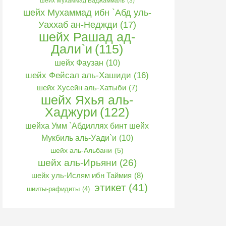
шейх Мухаммад Баджаммаль
(3)
шейх Мухаммад ибн `Абд уль-
Уаххаб ан-Неджди
(17)
шейх Рашад ад-
Дали`и
(115)
шейх Фаузан
(10)
шейх Фейсал аль-Хашиди
(16)
шейх Хусейн аль-Хатыби
(7)
шейх Яхья аль-
Хаджури
(122)
шейха Умм `Абдиллях бинт шейх
Мукбиль аль-Уади`и
(10)
шейх аль-Альбани
(5)
шейх аль-Ирьяни
(26)
шейх уль-Ислям ибн Таймия
(8)
этикет
(41)
шииты-рафидиты
(4)