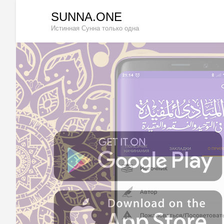
Перейти
SUNNA.ONE
к
Истинная Сунна только одна
содержимому
(нажмите
Enter)