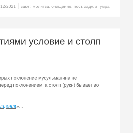
/12/2021
закят
,
молитва
,
очищение
,
пост
,
хадж и `умра
тиями условие и столп
оторых поклонение мусульманина не
еред поклонением, а столп (рукн) бывает во
чищения
».…