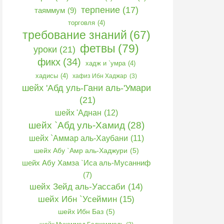
терпение
(17)
таяммум
(9)
торговля
(4)
требование знаний
(67)
фетвы
(79)
уроки
(21)
фикх
(34)
хадж и `умра
(4)
хадисы
(4)
хафиз Ибн Хаджар
(3)
шейх 'Абд уль-Гани аль-'Умари
(21)
шейх 'Аднан
(12)
шейх `Абд уль-Хамид
(28)
шейх `Аммар аль-Хаубани
(11)
шейх Абу `Амр аль-Хаджури
(5)
шейх Абу Хамза `Иса аль-Мусанниф
(7)
шейх Зейд аль-Уассаби
(14)
шейх Ибн `Усеймин
(15)
шейх Ибн Баз
(5)