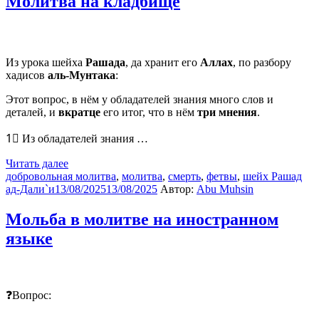
Молитва на кладбище
Из урока шейха
Рашада
, да хранит его
Аллах
, по разбору
хадисов
аль-Мунтака
:
Этот вопрос, в нём у обладателей знания много слов и
деталей, и
вкратце
его итог, что в нём
три мнения
.
1⃣ Из обладателей знания …
Читать далее
добровольная молитва
,
молитва
,
смерть
,
фетвы
,
шейх Рашад
ад-Дали`и
13/08/2025
13/08/2025
Автор:
Abu Muhsin
Мольба в молитве на иностранном
языке
❓Вопрос: