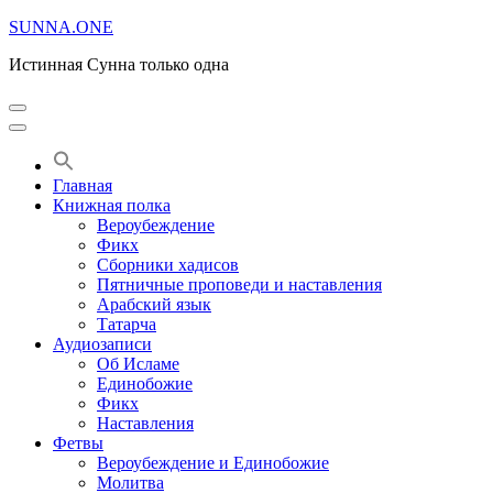
Перейти
SUNNA.ONE
к
Истинная Сунна только одна
содержимому
(нажмите
Enter)
Главная
Книжная полка
Вероубеждение
Фикх
Сборники хадисов
Пятничные проповеди и наставления
Арабский язык
Татарча
Аудиозаписи
Об Исламе
Единобожие
Фикх
Наставления
Фетвы
Вероубеждение и Единобожие
Молитва