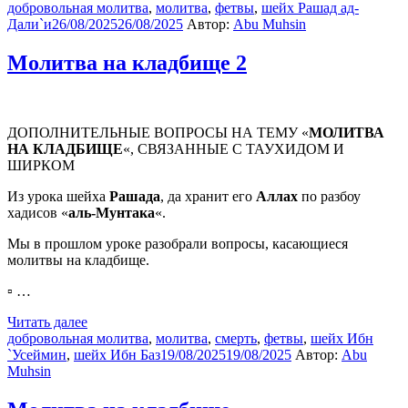
добровольная молитва
,
молитва
,
фетвы
,
шейх Рашад ад-
Дали`и
26/08/2025
26/08/2025
Автор:
Abu Muhsin
Молитва на кладбище 2
ДОПОЛНИТЕЛЬНЫЕ ВОПРОСЫ НА ТЕМУ «
МОЛИТВА
НА КЛАДБИЩЕ
«, СВЯЗАННЫЕ С ТАУХИДОМ И
ШИРКОМ
Из урока шейха
Рашада
, да хранит его
Аллах
по разбоу
хадисов «
аль-Мунтака
«.
Мы в прошлом уроке разобрали вопросы, касающиеся
молитвы на кладбище.
▫️ …
Читать далее
добровольная молитва
,
молитва
,
смерть
,
фетвы
,
шейх Ибн
`Усеймин
,
шейх Ибн Баз
19/08/2025
19/08/2025
Автор:
Abu
Muhsin