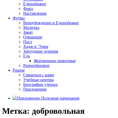
Единобожие
Фикх
Наставления
Фетвы
Вероубеждение и Единобожие
Молитва
Закят
Очищение
Пост
Хадж и `Умра
Заблудшие течения
Еда
Жертвенные животные
Разнообразное
Разное
Связаться с нами
Учебные центры
Биографии ученых
Приложения
Метка:
добровольная