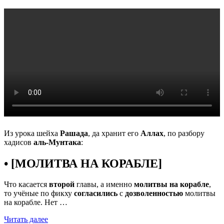
Из урока шейха
Рашада
, да хранит его
Аллах
, по разбору
хадисов
аль-Мунтака
:
• [МОЛИТВА НА КОРАБЛЕ]
Что касается
второй
главы, а именно
молитвы на корабле
,
то учёные по фикху
согласились
с
дозволенностью
молитвы
на корабле. Нет …
Читать далее