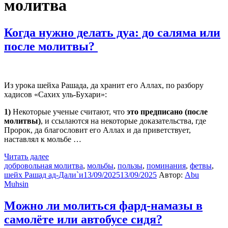
молитва
Когда нужно делать дуа: до саляма или
после молитвы?
Из урока шейха Рашада, да хранит его Аллах, по разбору
хадисов «Сахих уль-Бухари»:
1)
Некоторые ученые считают, что
это предписано (после
молитвы)
, и ссылаются на некоторые доказательства, где
Пророк, да благословит его Аллах и да приветствует,
наставлял к мольбе …
Читать далее
добровольная молитва
,
мольбы
,
пользы
,
поминания
,
фетвы
,
шейх Рашад ад-Дали`и
13/09/2025
13/09/2025
Автор:
Abu
Muhsin
Можно ли молиться фард-намазы в
самолёте или автобусе сидя?