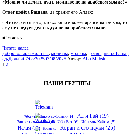
«Можно ли делать дуа в молитве не на арабском языке?»
Ответ
шейха Рашада
, да хранит его Аллах:
▫️ Что касается того, кто хорошо владеет арабским языком, то
ему
не следует делать дуа не на арабском языке.
▫️Остается …
Читать далее
добровольная молитва
,
молитва
,
мольбы
,
фетвы
,
шейх Рашад
ад-Дали`и
07/08/2025
07/08/2025
Автор:
Abu Muhsin
Пагинация
1
2
записей
НАШИ ГРУППЫ
Ад и Рай
(19)
'Абд уш-Шакур ас-Сомали
(4)
Запретная мечеть
(6)
Ибн Баз
(6)
Ибн уль-Кайим
(5)
Коран и его науки
(25)
Ислам
(12)
Коран
(3)