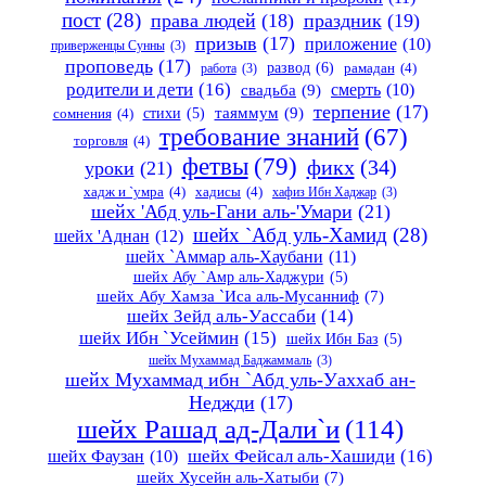
пост
(28)
права людей
(18)
праздник
(19)
призыв
(17)
приложение
(10)
приверженцы Сунны
(3)
проповедь
(17)
развод
(6)
работа
(3)
рамадан
(4)
родители и дети
(16)
свадьба
(9)
смерть
(10)
терпение
(17)
таяммум
(9)
стихи
(5)
сомнения
(4)
требование знаний
(67)
торговля
(4)
фетвы
(79)
фикх
(34)
уроки
(21)
хадж и `умра
(4)
хадисы
(4)
хафиз Ибн Хаджар
(3)
шейх 'Абд уль-Гани аль-'Умари
(21)
шейх `Абд уль-Хамид
(28)
шейх 'Аднан
(12)
шейх `Аммар аль-Хаубани
(11)
шейх Абу `Амр аль-Хаджури
(5)
шейх Абу Хамза `Иса аль-Мусанниф
(7)
шейх Зейд аль-Уассаби
(14)
шейх Ибн `Усеймин
(15)
шейх Ибн Баз
(5)
шейх Мухаммад Баджаммаль
(3)
шейх Мухаммад ибн `Абд уль-Уаххаб ан-
Неджди
(17)
шейх Рашад ад-Дали`и
(114)
шейх Фейсал аль-Хашиди
(16)
шейх Фаузан
(10)
шейх Хусейн аль-Хатыби
(7)