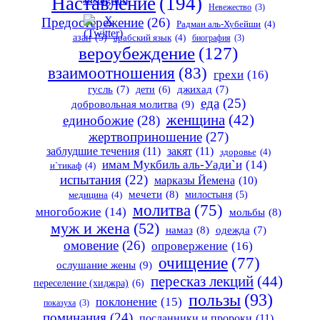
Наставление
(194)
Невежество
(3)
Предостережение
(26)
Радман аль-Хубейши
(4)
азан
(5)
арабский язык
(4)
биография
(3)
вероубеждение
(127)
взаимоотношения
(83)
грехи
(16)
гусль
(7)
дети
(6)
джихад
(7)
еда
(25)
добровольная молитва
(9)
женщина
(42)
единобожие
(28)
жертвоприношение
(27)
заблудшие течения
(11)
закят
(11)
здоровье
(4)
имам Мукбиль аль-Уади`и
(14)
и`тикаф
(4)
испытания
(22)
марказы Йемена
(10)
мечети
(8)
милостыня
(5)
медицина
(4)
молитва
(75)
многобожие
(14)
мольбы
(8)
муж и жена
(52)
намаз
(8)
одежда
(7)
омовение
(26)
опровержение
(16)
очищение
(77)
ослушание жены
(9)
пересказ лекций
(44)
переселение (хиджра)
(6)
пользы
(93)
поклонение
(15)
показуха
(3)
поминания
(24)
посланники и пророки
(11)