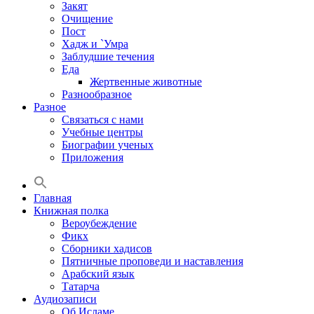
Закят
Очищение
Пост
Хадж и `Умра
Заблудшие течения
Еда
Жертвенные животные
Разнообразное
Разное
Связаться с нами
Учебные центры
Биографии ученых
Приложения
Главная
Книжная полка
Вероубеждение
Фикх
Сборники хадисов
Пятничные проповеди и наставления
Арабский язык
Татарча
Аудиозаписи
Об Исламе