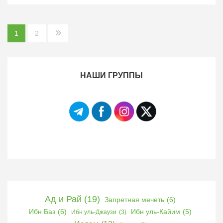
Пагинация
1
2
записей
НАШИ ГРУППЫ
Ад и Рай
(19)
Запретная мечеть
(6)
Ибн Баз
(6)
Ибн уль-Кайим
(5)
Ибн уль-Джаузи
(3)