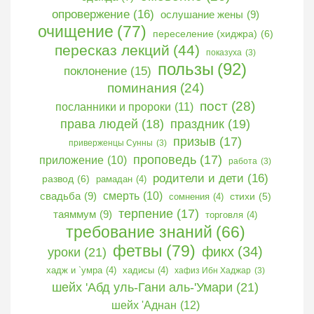
опровержение
(16)
ослушание жены
(9)
очищение
(77)
переселение (хиджра)
(6)
пересказ лекций
(44)
показуха
(3)
пользы
(92)
поклонение
(15)
поминания
(24)
пост
(28)
посланники и пророки
(11)
права людей
(18)
праздник
(19)
призыв
(17)
приверженцы Сунны
(3)
проповедь
(17)
приложение
(10)
работа
(3)
родители и дети
(16)
развод
(6)
рамадан
(4)
свадьба
(9)
смерть
(10)
сомнения
(4)
стихи
(5)
терпение
(17)
таяммум
(9)
торговля
(4)
требование знаний
(66)
фетвы
(79)
фикх
(34)
уроки
(21)
хадж и `умра
(4)
хадисы
(4)
хафиз Ибн Хаджар
(3)
шейх 'Абд уль-Гани аль-'Умари
(21)
шейх 'Аднан
(12)