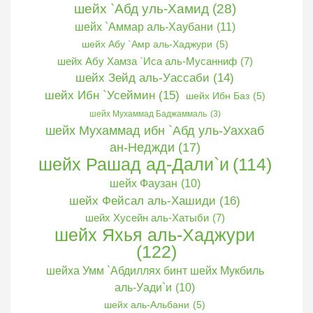
шейх `Абд уль-Хамид
(28)
шейх `Аммар аль-Хаубани
(11)
шейх Абу `Амр аль-Хаджури
(5)
шейх Абу Хамза `Иса аль-Мусанниф
(7)
шейх Зейд аль-Уассаби
(14)
шейх Ибн `Усеймин
(15)
шейх Ибн Баз
(5)
шейх Мухаммад Баджаммаль
(3)
шейх Мухаммад ибн `Абд уль-Уаххаб
ан-Неджди
(17)
шейх Рашад ад-Дали`и
(114)
шейх Фаузан
(10)
шейх Фейсал аль-Хашиди
(16)
шейх Хусейн аль-Хатыби
(7)
шейх Яхья аль-Хаджури
(122)
шейха Умм `Абдиллях бинт шейх Мукбиль
аль-Уади`и
(10)
шейх аль-Альбани
(5)