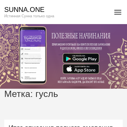
Перейти
SUNNA.ONE
к
Истинная Сунна только одна
содержимому
(нажмите
Enter)
Метка:
гусль