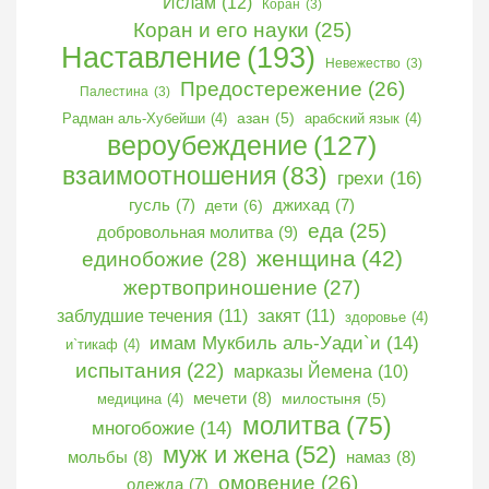
Ислам
(12)
Коран
(3)
Коран и его науки
(25)
Наставление
(193)
Невежество
(3)
Предостережение
(26)
Палестина
(3)
Радман аль-Хубейши
(4)
азан
(5)
арабский язык
(4)
вероубеждение
(127)
взаимоотношения
(83)
грехи
(16)
гусль
(7)
дети
(6)
джихад
(7)
еда
(25)
добровольная молитва
(9)
женщина
(42)
единобожие
(28)
жертвоприношение
(27)
заблудшие течения
(11)
закят
(11)
здоровье
(4)
имам Мукбиль аль-Уади`и
(14)
и`тикаф
(4)
испытания
(22)
марказы Йемена
(10)
мечети
(8)
медицина
(4)
милостыня
(5)
молитва
(75)
многобожие
(14)
муж и жена
(52)
мольбы
(8)
намаз
(8)
омовение
(26)
одежда
(7)