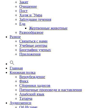
Закят
Очищение
Пост
Хадж и `Умра
Заблудшие течения
Еда
Жертвенные животные
Разнообразное
Разное
Связаться с нами
Учебные центры
Биографии ученых
Приложения
Главная
Книжная полка
Вероубеждение
Фикх
Сборники хадисов
Пятничные проповеди и наставления
Арабский язык
Татарча
Аудиозаписи
Об Исламе