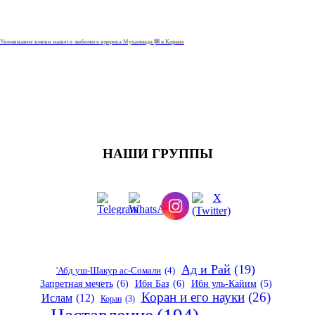
Упоминание имени нашего любимого пророка Мухаммада ﷺ в Коране
НАШИ ГРУППЫ
Ад и Рай
(19)
'Абд уш-Шакур ас-Сомали
(4)
Запретная мечеть
(6)
Ибн Баз
(6)
Ибн уль-Кайим
(5)
Коран и его науки
(26)
Ислам
(12)
Коран
(3)