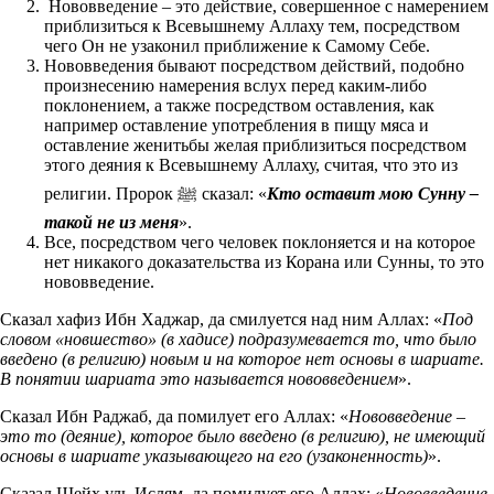
Нововведение – это действие, совершенное с намерением
приблизиться к Всевышнему Аллаху тем, посредством
чего Он не узаконил приближение к Самому Себе.
Нововведения бывают посредством действий, подобно
произнесению намерения вслух перед каким-либо
поклонением, а также посредством оставления, как
например оставление употребления в пищу мяса и
оставление женитьбы желая приблизиться посредством
этого деяния к Всевышнему Аллаху, считая, что это из
религии. Пророк ﷺ сказал: «
Кто оставит мою Сунну –
такой не из меня
».
Все, посредством чего человек поклоняется и на которое
нет никакого доказательства из Корана или Сунны, то это
нововведение.
Сказал хафиз Ибн Хаджар, да смилуется над ним Аллах: «
Под
словом «новшество» (в хадисе) подразумевается то, что было
введено (в религию) новым и на которое нет основы в шариате.
В понятии шариата это называется нововведением
».
Сказал Ибн Раджаб, да помилует его Аллах: «
Нововведение –
это то (деяние), которое было введено (в религию), не имеющий
основы в шариате указывающего на его (узаконенность)
».
Сказал Шейх уль-Ислям, да помилует его Аллах: «
Нововведение