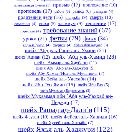
призыв
(17)
приложение
(10)
приверженцы Сунны
(3)
проповедь
(17)
развод
(6)
работа
(3)
рамадан
(4)
родители и дети
(16)
свадьба
(9)
смерть
(10)
терпение
(17)
таяммум
(9)
стихи
(5)
сомнения
(4)
требование знаний
(67)
торговля
(4)
фетвы
(79)
фикх
(34)
уроки
(21)
хадж и `умра
(4)
хадисы
(4)
хафиз Ибн Хаджар
(3)
шейх 'Абд уль-Гани аль-'Умари
(21)
шейх `Абд уль-Хамид
(28)
шейх 'Аднан
(12)
шейх `Аммар аль-Хаубани
(11)
шейх Абу `Амр аль-Хаджури
(5)
шейх Абу Хамза `Иса аль-Мусанниф
(7)
шейх Зейд аль-Уассаби
(14)
шейх Ибн `Усеймин
(15)
шейх Ибн Баз
(5)
шейх Мухаммад Баджаммаль
(3)
шейх Мухаммад ибн `Абд уль-Уаххаб ан-
Неджди
(17)
шейх Рашад ад-Дали`и
(115)
шейх Фейсал аль-Хашиди
(16)
шейх Фаузан
(10)
шейх Хусейн аль-Хатыби
(7)
шейх Яхья аль-Хаджури
(122)