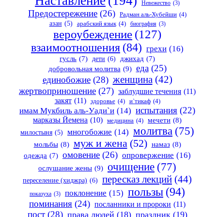
Наставление
(194)
Невежество
(3)
Предостережение
(26)
Радман аль-Хубейши
(4)
азан
(5)
арабский язык
(4)
биография
(3)
вероубеждение
(127)
взаимоотношения
(84)
грехи
(16)
гусль
(7)
дети
(6)
джихад
(7)
еда
(25)
добровольная молитва
(9)
женщина
(42)
единобожие
(28)
жертвоприношение
(27)
заблудшие течения
(11)
закят
(11)
здоровье
(4)
и`тикаф
(4)
испытания
(22)
имам Мукбиль аль-Уади`и
(14)
марказы Йемена
(10)
мечети
(8)
медицина
(4)
молитва
(75)
многобожие
(14)
милостыня
(5)
муж и жена
(52)
мольбы
(8)
намаз
(8)
омовение
(26)
опровержение
(16)
одежда
(7)
очищение
(77)
ослушание жены
(9)
пересказ лекций
(44)
переселение (хиджра)
(6)
пользы
(94)
поклонение
(15)
показуха
(3)
поминания
(24)
посланники и пророки
(11)
пост
(28)
права людей
(18)
праздник
(19)