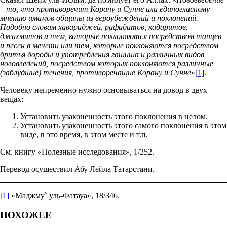
– то, что противоречит Корану и Сунне или единогласному
мнению имамов общины из вероубеждений и поклонений.
Подобно словам хавариджей, рафидитов, кадаритов,
джахмитов и тем, которые поклоняются посредством танцев
и песен в мечети или тем, которые поклоняются посредством
бритья бороды и употребления гашиша и различных видов
нововведений, посредством которых поклоняются различные
(заблудшие) течения, противоречащие Корану и Сунне
»
[1]
.
Человеку непременно нужно основываться на довод в двух
вещах:
Установить узаконенность этого поклонения в целом.
Установить узаконенность этого самого поклонения в этом
виде, в это время, в этом месте и т.п.
См. книгу «Полезные исследования», 1/252.
Перевод осуществил Абу Лейла Татарстани.
[1]
«Маджму` уль-Фатауа», 18/346.
ПОХОЖЕЕ