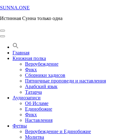
Перейти
SUNNA.ONE
к
Истинная Сунна только одна
содержимому
(нажмите
Enter)
Главная
Книжная полка
Вероубеждение
Фикх
Сборники хадисов
Пятничные проповеди и наставления
Арабский язык
Татарча
Аудиозаписи
Об Исламе
Единобожие
Фикх
Наставления
Фетвы
Вероубеждение и Единобожие
Молитва