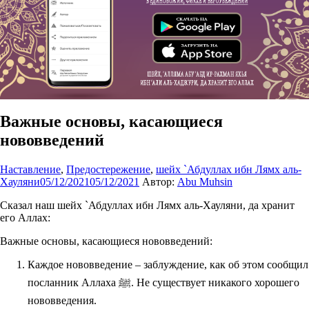
Важные основы, касающиеся
нововведений
Наставление
,
Предостережение
,
шейх `Абдуллах ибн Лямх аль-
Хауляни
05/12/2021
05/12/2021
Автор:
Abu Muhsin
Сказал наш шейх `Абдуллах ибн Лямх аль-Хауляни, да хранит
его Аллах:
Важные основы, касающиеся нововведений:
Каждое нововведение – заблуждение, как об этом сообщил
посланник Аллаха ﷺ. Не существует никакого хорошего
нововведения.