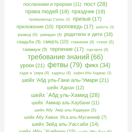
пост
(28)
посланники и пророки
(11)
права людей
(18)
праздник
(19)
призыв
(17)
приверженцы Сунны
(3)
проповедь
(17)
приложение
(10)
работа
(3)
родители и дети
(16)
развод
(6)
рамадан
(4)
свадьба
(9)
смерть
(10)
сомнения
(4)
стихи
(5)
терпение
(17)
таяммум
(9)
торговля
(4)
требование знаний
(66)
фетвы
(79)
фикх
(34)
уроки
(21)
хадж и `умра
(4)
хадисы
(4)
хафиз Ибн Хаджар
(3)
шейх 'Абд уль-Гани аль-'Умари
(21)
шейх 'Аднан
(12)
шейх `Абд уль-Хамид
(28)
шейх `Аммар аль-Хаубани
(11)
шейх Абу `Амр аль-Хаджури
(5)
шейх Абу Хамза `Иса аль-Мусанниф
(7)
шейх Зейд аль-Уассаби
(14)
шейх Ибн `Усеймин
(15)
шейх Ибн Баз
(5)