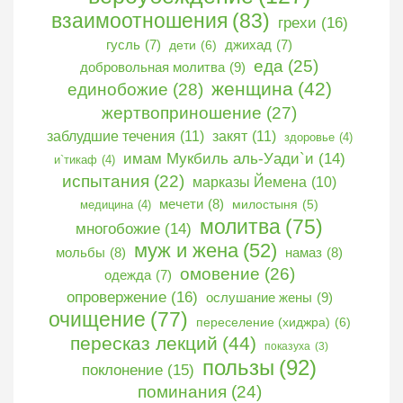
взаимоотношения
(83)
грехи
(16)
гусль
(7)
дети
(6)
джихад
(7)
еда
(25)
добровольная молитва
(9)
женщина
(42)
единобожие
(28)
жертвоприношение
(27)
заблудшие течения
(11)
закят
(11)
здоровье
(4)
имам Мукбиль аль-Уади`и
(14)
и`тикаф
(4)
испытания
(22)
марказы Йемена
(10)
мечети
(8)
медицина
(4)
милостыня
(5)
молитва
(75)
многобожие
(14)
муж и жена
(52)
мольбы
(8)
намаз
(8)
омовение
(26)
одежда
(7)
опровержение
(16)
ослушание жены
(9)
очищение
(77)
переселение (хиджра)
(6)
пересказ лекций
(44)
показуха
(3)
пользы
(92)
поклонение
(15)
поминания
(24)