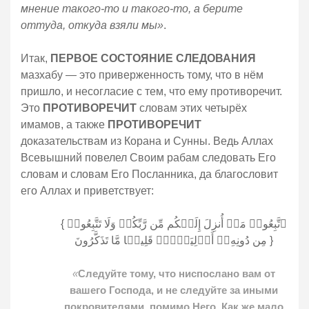
мнение такого-то и такого-то, а берите
оттуда, откуда взяли мы»
.
Итак,
ПЕРВОЕ СОСТОЯНИЕ СЛЕДОВАНИЯ
мазхабу — это приверженность тому, что в нём
пришло, и несогласие с тем, что ему противоречит.
Это
ПРОТИВОРЕЧИТ
словам этих четырёх
имамов, а также
ПРОТИВОРЕЧИТ
доказательствам из Корана и Сунны. Ведь Аллах
Всевышний повелел Своим рабам следовать Его
словам и словам Его Посланника, да благословит
его Аллах и приветствует:
{ ٱتَّبِعُوا۟ مَاۤ أُنزِلَ إِلَیۡكُم مِّن رَّبِّكُمۡ وَلَا تَتَّبِعُوا۟
مِن دُونِهِۦۤ أَوۡلِیَاۤءَۗ قَلِیلࣰا مَّا تَذَكَّرُونَ }
«
Следуйте тому, что ниспослано вам от
вашего Господа, и не следуйте за иными
покровителями, помимо Него. Как же мало