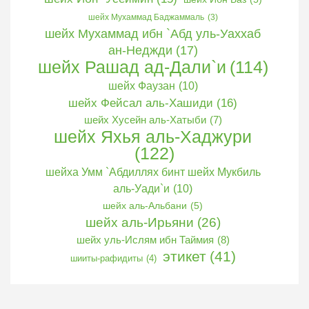
шейх Мухаммад Баджаммаль
(3)
шейх Мухаммад ибн `Абд уль-Уаххаб
ан-Неджди
(17)
шейх Рашад ад-Дали`и
(114)
шейх Фаузан
(10)
шейх Фейсал аль-Хашиди
(16)
шейх Хусейн аль-Хатыби
(7)
шейх Яхья аль-Хаджури
(122)
шейха Умм `Абдиллях бинт шейх Мукбиль
аль-Уади`и
(10)
шейх аль-Альбани
(5)
шейх аль-Ирьяни
(26)
шейх уль-Ислям ибн Таймия
(8)
этикет
(41)
шииты-рафидиты
(4)