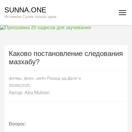
Перейти
SUNNA.ONE
к
Истинная Сунна только одна
содержимому
(нажмите
Enter)
Каково постановление следования
мазхабу?
фетвы
,
фикх
,
шейх Рашад ад-Дали`и
26/08/2025
Автор:
Abu Muhsin
Вопрос: