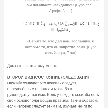
вы поминаете назидание!
»
[Сура «аль-
А’раф», 3 аят]
{ وَمَاۤ ءَاتَىٰكُمُ ٱلرَّسُولُ فَخُذُوهُ وَمَا نَهَىٰكُمۡ عَنۡهُ
فَٱنتَهُوا۟ۚ }
«
Берите то, что дал вам Посланник, и
оставьте то, что он запретил вам
»
. [Сура
«аль-Хашр», 7 аят]
Доказательств этому много.
ВТОРОЙ ВИД (СОСТОЯНИЕ) СЛЕДОВАНИЯ
мазхабу означает, что человек следует
определённым правилам мазхаба и
руководствуется ими. Ведь у каждого мазхаба есть
свои основополагающие правила. Таким образом,
если человек следует этим им, изучает книги по