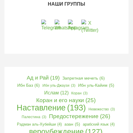
НАШИ ГРУППЫ
Ад и Рай
(19)
Запретная мечеть
(6)
Ибн Баз
(6)
Ибн уль-Кайим
(5)
Ибн уль-Джаузи
(3)
Ислам
(12)
Коран
(3)
Коран и его науки
(25)
Наставление
(193)
Невежество
(3)
Предостережение
(26)
Палестина
(3)
Радман аль-Хубейши
(4)
азан
(5)
арабский язык
(4)
вероубеждение
(127)