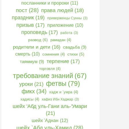
посланники и пророки
(11)
пост
(28)
права людей
(18)
праздник
(19)
приверженцы Сунны
(3)
призыв
(17)
приложение
(10)
проповедь
(17)
работа
(3)
развод
(6)
рамадан
(4)
родители и дети
(16)
свадьба
(9)
смерть
(10)
сомнения
(4)
стихи
(5)
терпение
(17)
таяммум
(9)
торговля
(4)
требование знаний
(67)
фетвы
(79)
уроки
(21)
фикх
(34)
хадж и `умра
(4)
хадисы
(4)
хафиз Ибн Хаджар
(3)
шейх 'Абд уль-Гани аль-'Умари
(21)
шейх 'Аднан
(12)
шейх `Абд уль-Хамид
(28)