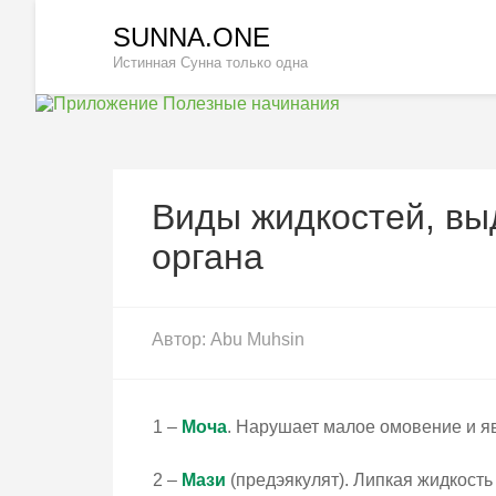
Перейти
SUNNA.ONE
к
Истинная Сунна только одна
содержимому
(нажмите
Enter)
Виды жидкостей, вы
органа
Автор:
Abu Muhsin
1 –
Моча
. Нарушает малое омовение и яв
2 –
Мази
(предэякулят). Липкая жидкост