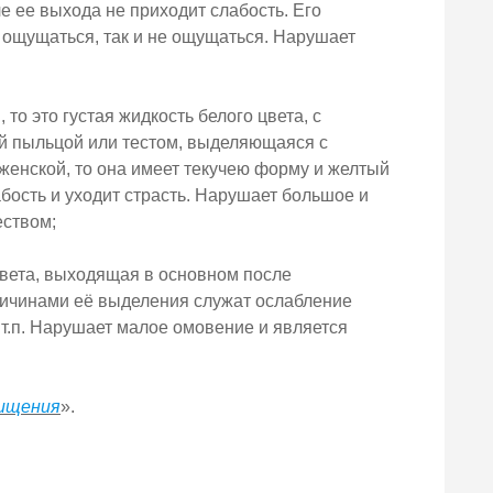
е ее выхода не приходит слабость. Его
 ощущаться, так и не ощущаться. Нарушает
 то это густая жидкость белого цвета, с
й пыльцой или тестом, выделяющаяся с
 женской, то она имеет текучею форму и желтый
бость и уходит страсть. Нарушает большое и
еством;
цвета, выходящая в основном после
причинами её выделения служат ослабление
 т.п. Нарушает малое омовение и является
чищения
».