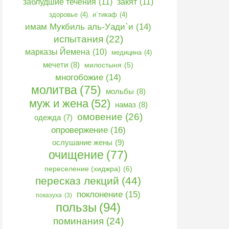
заблудшие течения
(11)
закят
(11)
здоровье
(4)
и`тикаф
(4)
имам Мукбиль аль-Уади`и
(14)
испытания
(22)
марказы Йемена
(10)
медицина
(4)
мечети
(8)
милостыня
(5)
многобожие
(14)
молитва
(75)
мольбы
(8)
муж и жена
(52)
намаз
(8)
омовение
(26)
одежда
(7)
опровержение
(16)
ослушание жены
(9)
очищение
(77)
переселение (хиджра)
(6)
пересказ лекций
(44)
поклонение
(15)
показуха
(3)
пользы
(94)
поминания
(24)