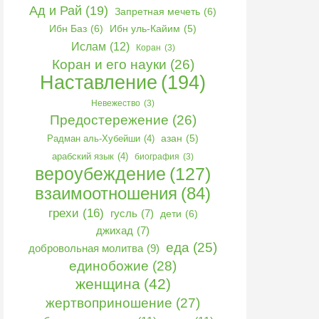
Ад и Рай
(19)
Запретная мечеть
(6)
Ибн Баз
(6)
Ибн уль-Кайим
(5)
Ислам
(12)
Коран
(3)
Коран и его науки
(26)
Наставление
(194)
Невежество
(3)
Предостережение
(26)
Радман аль-Хубейши
(4)
азан
(5)
арабский язык
(4)
биография
(3)
вероубеждение
(127)
взаимоотношения
(84)
грехи
(16)
гусль
(7)
дети
(6)
джихад
(7)
еда
(25)
добровольная молитва
(9)
единобожие
(28)
женщина
(42)
жертвоприношение
(27)