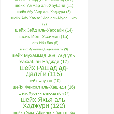
шейх `Аммар аль-Хаубани
(11)
шейх Абу `Амр аль-Хаджури
(5)
шейх Абу Хамза `Иса аль-Мусанниф
(7)
шейх Зейд аль-Уассаби
(14)
шейх Ибн `Усеймин
(15)
шейх Ибн Баз
(5)
шейх Мухаммад Баджаммаль
(3)
шейх Мухаммад ибн `Абд уль-
Уаххаб ан-Неджди
(17)
шейх Рашад ад-
Дали`и
(115)
шейх Фаузан
(10)
шейх Фейсал аль-Хашиди
(16)
шейх Хусейн аль-Хатыби
(7)
шейх Яхья аль-
Хаджури
(122)
шейха Умм `Абдиллях бинт шейх