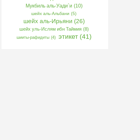
Мукбиль аль-Уади`и
(10)
шейх аль-Альбани
(5)
шейх аль-Ирьяни
(26)
шейх уль-Ислям ибн Таймия
(8)
этикет
(41)
шииты-рафидиты
(4)