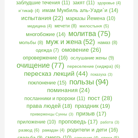
заблудшие течения
(11)
закят
(11)
здоровье
(4)
имам Мукбиль аль-Уади`и
(14)
и`тикаф
(4)
испытания
(22)
марказы Йемена
(10)
мечети
(8)
медицина
(4)
милостыня
(5)
молитва
(75)
многобожие
(14)
муж и жена
(52)
мольбы
(8)
намаз
(8)
омовение
(26)
одежда
(7)
опровержение
(16)
ослушание жены
(9)
очищение
(77)
переселение (хиджра)
(6)
пересказ лекций
(44)
показуха
(3)
пользы
(94)
поклонение
(15)
поминания
(24)
пост
(28)
посланники и пророки
(11)
права людей
(18)
праздник
(19)
призыв
(17)
приверженцы Сунны
(3)
проповедь
(17)
приложение
(10)
работа
(3)
родители и дети
(16)
развод
(6)
рамадан
(4)
свадьба
(9)
смерть
(10)
сомнения
(4)
стихи
(5)