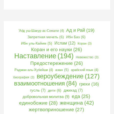
Ад и Рай
(19)
'Абд уш-Шакур ас-Сомали
(4)
Запретная мечеть
(6)
Ибн Баз
(6)
Ислам
(12)
Ибн уль-Кайим
(5)
Коран
(3)
Коран и его науки
(26)
Наставление
(194)
Невежество
(3)
Предостережение
(26)
Радман аль-Хубейши
(4)
азан
(5)
арабский язык
(4)
вероубеждение
(127)
биография
(3)
взаимоотношения
(84)
грехи
(16)
гусль
(7)
дети
(6)
джихад
(7)
еда
(25)
добровольная молитва
(9)
женщина
(42)
единобожие
(28)
жертвоприношение
(27)