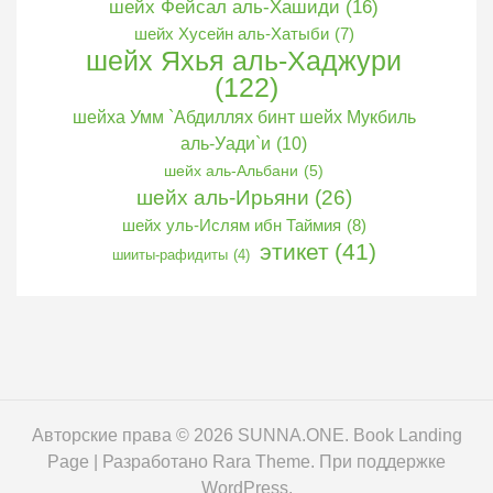
шейх Фейсал аль-Хашиди
(16)
шейх Хусейн аль-Хатыби
(7)
шейх Яхья аль-Хаджури
(122)
шейха Умм `Абдиллях бинт шейх Мукбиль
аль-Уади`и
(10)
шейх аль-Альбани
(5)
шейх аль-Ирьяни
(26)
шейх уль-Ислям ибн Таймия
(8)
этикет
(41)
шииты-рафидиты
(4)
Авторские права © 2026
SUNNA.ONE
. Book Landing
Page | Разработано
Rara Theme
. При поддержке
WordPress
.