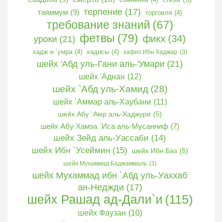
терпение
(17)
таяммум
(9)
торговля
(4)
требование знаний
(67)
фетвы
(79)
фикх
(34)
уроки
(21)
хадж и `умра
(4)
хадисы
(4)
хафиз Ибн Хаджар
(3)
шейх 'Абд уль-Гани аль-'Умари
(21)
шейх 'Аднан
(12)
шейх `Абд уль-Хамид
(28)
шейх `Аммар аль-Хаубани
(11)
шейх Абу `Амр аль-Хаджури
(5)
шейх Абу Хамза `Иса аль-Мусанниф
(7)
шейх Зейд аль-Уассаби
(14)
шейх Ибн `Усеймин
(15)
шейх Ибн Баз
(5)
шейх Мухаммад Баджаммаль
(3)
шейх Мухаммад ибн `Абд уль-Уаххаб
ан-Неджди
(17)
шейх Рашад ад-Дали`и
(115)
шейх Фаузан
(10)