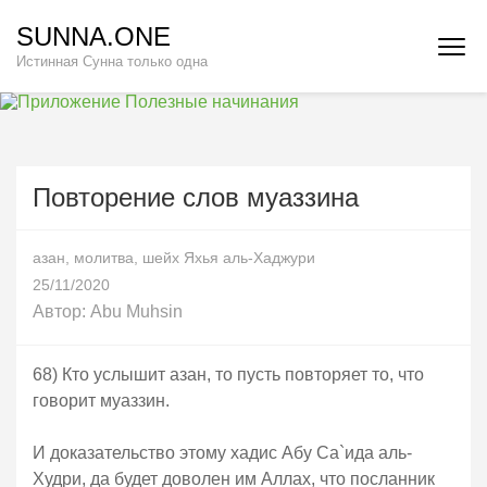
Перейти
SUNNA.ONE
к
Истинная Сунна только одна
содержимому
(нажмите
Enter)
Повторение слов муаззина
азан
,
молитва
,
шейх Яхья аль-Хаджури
25/11/2020
Автор:
Abu Muhsin
68) Кто услышит азан, то пусть повторяет то, что
говорит муаззин.
И доказательство этому хадис Абу Са`ида аль-
Худри, да будет доволен им Аллах, что посланник