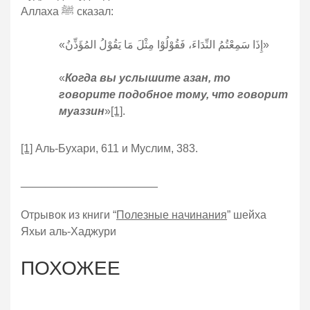
Аллаха ﷺ сказал:
«إِذَا سَمِعْتُمُ النِّدَاءَ، فَقُوْلُوْا مِثْلَ مَا يَقُوْلُ المُؤَذِّنُ»
«
Когда вы услышите азан, то
говорите подобное тому, что говорит
муаззин
»
[1]
.
[1]
Аль-Бухари, 611 и Муслим, 383.
______________________
Отрывок из книги “
Полезные начинания
” шейха
Яхьи аль-Хаджури
ПОХОЖЕЕ