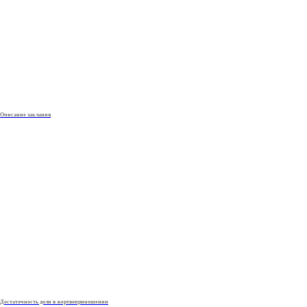
Описание заклания
Достаточность доли в жертвоприношении