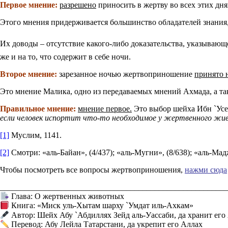
Первое мнение:
разрешено
приносить в жертву во всех этих дн
Этого мнения придерживается большинство обладателей знания,
же и на то, что содержит в себе ночи.
Второе мнение:
зарезанное ночью жертвоприношение
принято н
Это мнение Малика, одно из передаваемых мнений Ахмада, а так
Правильное мнение:
мнение первое.
Это выбор шейха Ибн `Усей
если человек испортит что-то необходимое у жертвенного жив
[1]
Муслим, 1141.
[2]
Смотри: «аль-Байан», (4/437); «аль-Мугни», (8/638); «аль-Мад
Чтобы посмотреть все вопросы жертвоприношения,
нажми сюда
________________________________________________________
Глава: О жертвенных животных
Книга: «Миск уль-Хытам шарху `Умдат иль-Ахкам»
Автор: Шейх Абу `Абдиллях Зейд аль-Уассаби, да хранит его
Перевод: Абу Лейла Татарстани, да укрепит его Аллах