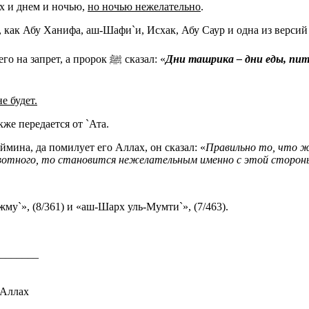
ях и днем и ночью,
но ночью нежелательно
.
 как Абу Ханифа, аш-Шафи`и, Исхак, Абу Саур и одна из версий
Их доводы – отсутствие какого-либо доказательства, указывающего на запрет, а пророк ﷺ сказал: «
Дни ташрика – дни еды, пит
е будет.
же передается от `Ата.
мина, да помилует его Аллах, он сказал: «
Правильно то, что ж
отного, то становится нежелательным именно с этой стороны 
жму`», (8/361) и «аш-Шарх уль-Мумти`», (7/463).
_______
 Аллах