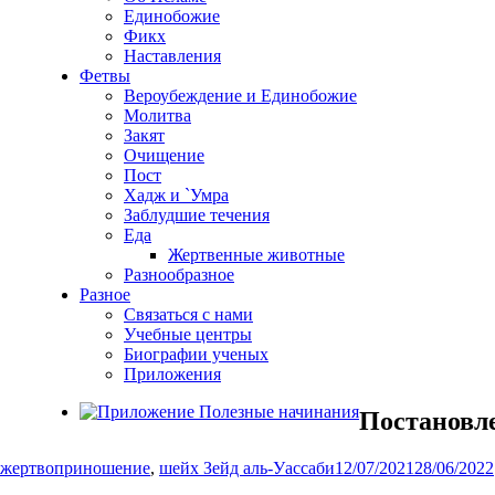
Единобожие
Фикх
Наставления
Фетвы
Вероубеждение и Единобожие
Молитва
Закят
Очищение
Пост
Хадж и `Умра
Заблудшие течения
Еда
Жертвенные животные
Разнообразное
Разное
Связаться с нами
Учебные центры
Биографии ученых
Приложения
Постано
жертвоприношение
,
шейх Зейд аль-Уассаби
12/07/2021
28/06/2022