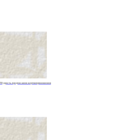
Мудрость предписания жертвоприношения