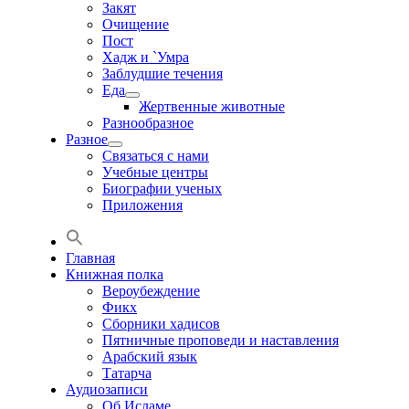
Закят
Очищение
Пост
Хадж и `Умра
Заблудшие течения
Еда
Жертвенные животные
Разнообразное
Разное
Связаться с нами
Учебные центры
Биографии ученых
Приложения
Главная
Книжная полка
Вероубеждение
Фикх
Сборники хадисов
Пятничные проповеди и наставления
Арабский язык
Татарча
Аудиозаписи
Об Исламе