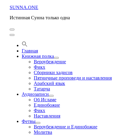
Перейти
SUNNA.ONE
к
Истинная Сунна только одна
содержимому
(нажмите
Enter)
Главная
Книжная полка
Вероубеждение
Фикх
Сборники хадисов
Пятничные проповеди и наставления
Арабский язык
Татарча
Аудиозаписи
Об Исламе
Единобожие
Фикх
Наставления
Фетвы
Вероубеждение и Единобожие
Молитва