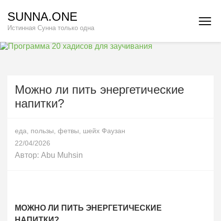
Перейти
SUNNA.ONE
к
Истинная Сунна только одна
содержимому
(нажмите
Enter)
Можно ли пить энергетические
напитки?
еда
,
пользы
,
фетвы
,
шейх Фаузан
22/04/2026
Автор:
Abu Muhsin
МОЖНО ЛИ ПИТЬ ЭНЕРГЕТИЧЕСКИЕ
НАПИТКИ?