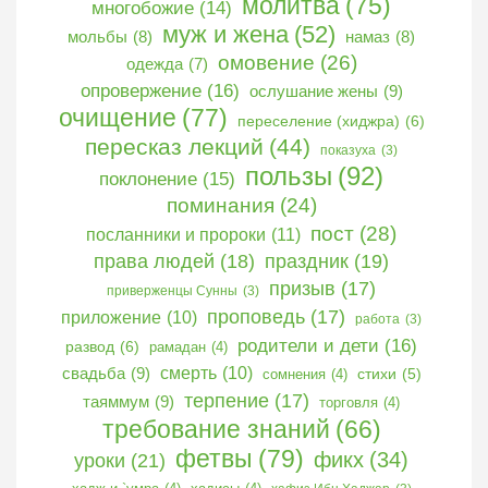
молитва
(75)
многобожие
(14)
муж и жена
(52)
мольбы
(8)
намаз
(8)
омовение
(26)
одежда
(7)
опровержение
(16)
ослушание жены
(9)
очищение
(77)
переселение (хиджра)
(6)
пересказ лекций
(44)
показуха
(3)
пользы
(92)
поклонение
(15)
поминания
(24)
пост
(28)
посланники и пророки
(11)
права людей
(18)
праздник
(19)
призыв
(17)
приверженцы Сунны
(3)
проповедь
(17)
приложение
(10)
работа
(3)
родители и дети
(16)
развод
(6)
рамадан
(4)
свадьба
(9)
смерть
(10)
сомнения
(4)
стихи
(5)
терпение
(17)
таяммум
(9)
торговля
(4)
требование знаний
(66)
фетвы
(79)
фикх
(34)
уроки
(21)