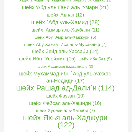
хадж и `умра
(4)
хадисы
(4)
хафиз Ибн Хаджар
(3)
шейх 'Абд уль-Гани аль-'Умари
(21)
шейх 'Аднан
(12)
шейх `Абд уль-Хамид
(28)
шейх `Аммар аль-Хаубани
(11)
шейх Абу `Амр аль-Хаджури
(5)
шейх Абу Хамза `Иса аль-Мусанниф
(7)
шейх Зейд аль-Уассаби
(14)
шейх Ибн `Усеймин
(15)
шейх Ибн Баз
(5)
шейх Мухаммад Баджаммаль
(3)
шейх Мухаммад ибн `Абд уль-Уаххаб
ан-Неджди
(17)
шейх Рашад ад-Дали`и
(114)
шейх Фаузан
(10)
шейх Фейсал аль-Хашиди
(16)
шейх Хусейн аль-Хатыби
(7)
шейх Яхья аль-Хаджури
(122)