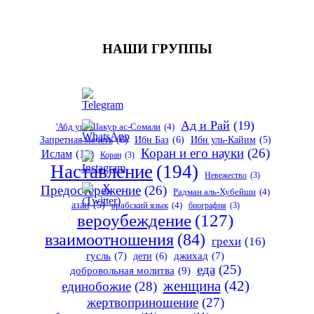
НАШИ ГРУППЫ
Ад и Рай
(19)
'Абд уш-Шакур ас-Сомали
(4)
Запретная мечеть
(6)
Ибн Баз
(6)
Ибн уль-Кайим
(5)
Коран и его науки
(26)
Ислам
(12)
Коран
(3)
Наставление
(194)
Невежество
(3)
Предостережение
(26)
Радман аль-Хубейши
(4)
азан
(5)
арабский язык
(4)
биография
(3)
вероубеждение
(127)
взаимоотношения
(84)
грехи
(16)
гусль
(7)
дети
(6)
джихад
(7)
еда
(25)
добровольная молитва
(9)
женщина
(42)
единобожие
(28)
жертвоприношение
(27)