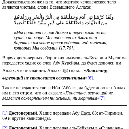
Доказательством же на то, что мертвое человеческое тело
является чистым, слова Всевышнего Аллаха:
وَلَقَدْ كَرَّمْنَا بَنِي آدَمَ وَحَمَلْنَاهُمْ فِي الْبَرِّ وَالْبَحْرِ وَرَزَقْنَاهُمْ
مِنَ الطَّيِّبَاتِ وَفَضَّلْنَاهُمْ عَلَى كَثِيرٍ مِمَّنْ خَلَقْنَا تَفْضِيلًا
«Мы почтили сынов Адама и переносили их на
суше и на море. Мы наделили их благами и
даровали им явное превосходство над многими,
которых Мы создали» [17:70].
В двух достоверных сборниках имамов аль-Бухари и Муслима
передается хадис со слов Абу Хурейры, да будет доволен им
Аллах, что посланник Аллаха ﷺ сказал: «
Воистину,
верующий не становится оскверненным
»
[6]
.
Также передаются слова Ибн `Аббаса, да будет доволен Аллах
им и его отцом, что он сказал: «
Поистине, верующий не
является оскверненным ни живым, ни мертвым
»
[7]
.
[1]
Достоверный
. Хадис передали Абу Дауд, 83; ат-Тирмизи,
69 и другие хадисоведы.
[2]
Достоверный
. Хадис передал аль-Бейхакы в «Сунан аль-