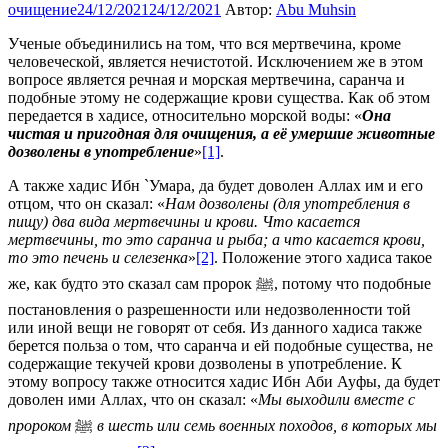
очищение
24/12/2021
24/12/2021
Автор:
Abu Muhsin
Ученые объединились на том, что вся мертвечина, кроме
человеческой, является нечистотой. Исключением же в этом
вопросе является речная и морская мертвечина, саранча и
подобные этому не содержащие крови существа. Как об этом
передается в хадисе, относительно морской воды: «
Она
чистая и пригодная для очищения, а её умершие животные
дозволены в употребление
»
[1]
.
А также хадис Ибн `Умара, да будет доволен Аллах им и его
отцом, что он сказал: «
Нам дозволены (для употребления в
пищу) два вида мертвечины и крови. Что касается
мертвечины, то это саранча и рыба; а что касается крови,
то это печень и селезенка
»
[2]
. Положение этого хадиса такое
же, как будто это сказал сам пророк ﷺ, потому что подобные
постановления о разрешенности или недозволенности той
или иной вещи не говорят от себя. Из данного хадиса также
берется польза о том, что саранча и ей подобные существа, не
содержащие текучей крови дозволены в употребление. К
этому вопросу также относится хадис Ибн Аби Ауфы, да будет
доволен ими Аллах, что он сказал: «
Мы выходили вместе с
пророком
ﷺ
в шесть или семь военных походов, в которых мы