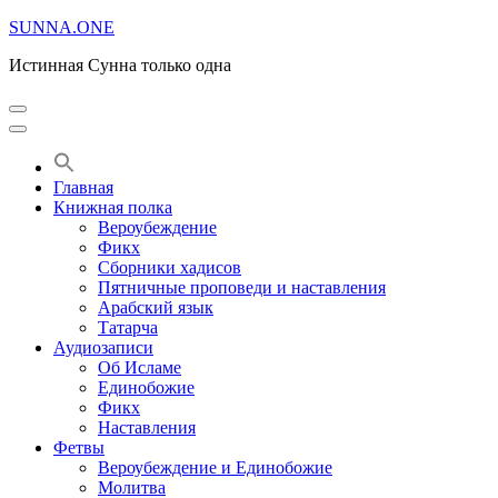
Перейти
SUNNA.ONE
к
Истинная Сунна только одна
содержимому
(нажмите
Enter)
Главная
Книжная полка
Вероубеждение
Фикх
Сборники хадисов
Пятничные проповеди и наставления
Арабский язык
Татарча
Аудиозаписи
Об Исламе
Единобожие
Фикх
Наставления
Фетвы
Вероубеждение и Единобожие
Молитва