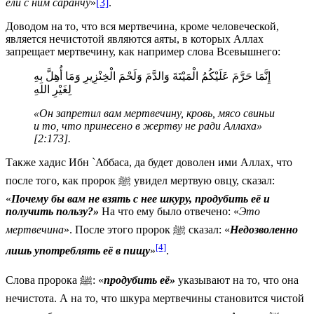
ели с ним саранчу
»
[3]
.
Доводом на то, что вся мертвечина, кроме человеческой,
является нечистотой являются аяты, в которых Аллах
запрещает мертвечину, как например слова Всевышнего:
إِنَّمَا حَرَّمَ عَلَيْكُمُ الْمَيْتَةَ وَالدَّمَ وَلَحْمَ الْخِنْزِيرِ وَمَا أُهِلَّ بِهِ
لِغَيْرِ اللهِ
«Он запретил вам мертвечину, кровь, мясо свиньи
и то, что принесено в жертву не ради Аллаха»
[2:173].
Также хадис Ибн `Аббаса, да будет доволен ими Аллах, что
после того, как пророк ﷺ увидел мертвую овцу, сказал:
«
Почему бы вам не взять с нее шкуру, продубить её и
получить пользу?»
На что ему было отвечено: «
Это
мертвечина
». После этого пророк ﷺ сказал: «
Недозволенно
[4]
лишь употреблять её в пищу
»
.
Слова пророка ﷺ: «
продубить её»
указывают на то, что она
нечистота. А на то, что шкура мертвечины становится чистой