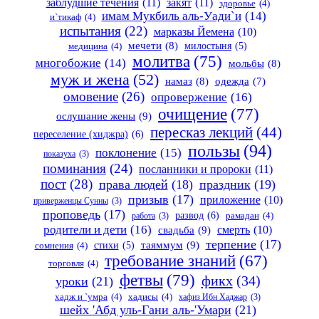
заблудшие течения
(11)
закят
(11)
здоровье
(4)
имам Мукбиль аль-Уади`и
(14)
и`тикаф
(4)
испытания
(22)
марказы Йемена
(10)
мечети
(8)
милостыня
(5)
медицина
(4)
молитва
(75)
многобожие
(14)
мольбы
(8)
муж и жена
(52)
намаз
(8)
одежда
(7)
омовение
(26)
опровержение
(16)
очищение
(77)
ослушание жены
(9)
пересказ лекций
(44)
переселение (хиджра)
(6)
пользы
(94)
поклонение
(15)
показуха
(3)
поминания
(24)
посланники и пророки
(11)
пост
(28)
права людей
(18)
праздник
(19)
призыв
(17)
приложение
(10)
приверженцы Сунны
(3)
проповедь
(17)
развод
(6)
работа
(3)
рамадан
(4)
родители и дети
(16)
свадьба
(9)
смерть
(10)
терпение
(17)
таяммум
(9)
стихи
(5)
сомнения
(4)
требование знаний
(67)
торговля
(4)
фетвы
(79)
фикх
(34)
уроки
(21)
хадж и `умра
(4)
хадисы
(4)
хафиз Ибн Хаджар
(3)
шейх 'Абд уль-Гани аль-'Умари
(21)