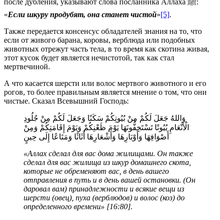
после дубления, указывают слова посланника Аллаха ﷺ:
«
Если шкуру продубят, она станет чистой
»
[5]
.
Также передается консенсус обладателей знания на то, что
если от живого барана, коровы, верблюда или подобных
животных отрежут часть тела, в то время как скотина живая,
этот кусок будет является нечистотой, так как стал
мертвечиной.
А что касается шерсти или волос мертвого животного и его
рогов, то более правильным является мнение о том, что они
чистые. Сказал Всевышний Господь:
وَاللهُ جَعَلَ لَكُمْ مِنْ بُيُوتِكُمْ سَكَنًا وَجَعَلَ لَكُمْ مِنْ جُلُودِ
الْأَنْعَامِ بُيُوتًا تَسْتَخِفُّونَهَا يَوْمَ ظَعْنِكُمْ وَيَوْمَ إِقَامَتِكُمْ وَمِنْ
أَصْوَافِهَا وَأَوْبَارِهَا وَأَشْعَارِهَا أَثَاثًا وَمَتَاعًا إِلَى حِينٍ
«Аллах сделал для вас дома жилищами. Он также
сделал для вас жилища из шкур домашнего скота,
которые не обременяют вас, в день вашего
отправления в путь и в день вашей остановки. (Он
даровал вам) принадлежности и всякие вещи из
шерсти (овец), пуха (верблюдов) и волос (коз) до
определенного времени» [16:80].