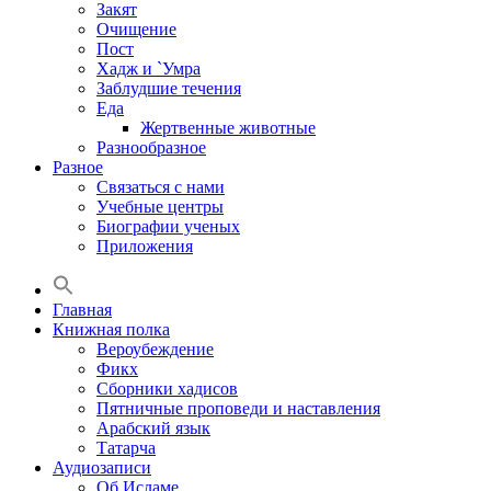
Закят
Очищение
Пост
Хадж и `Умра
Заблудшие течения
Еда
Жертвенные животные
Разнообразное
Разное
Связаться с нами
Учебные центры
Биографии ученых
Приложения
Главная
Книжная полка
Вероубеждение
Фикх
Сборники хадисов
Пятничные проповеди и наставления
Арабский язык
Татарча
Аудиозаписи
Об Исламе