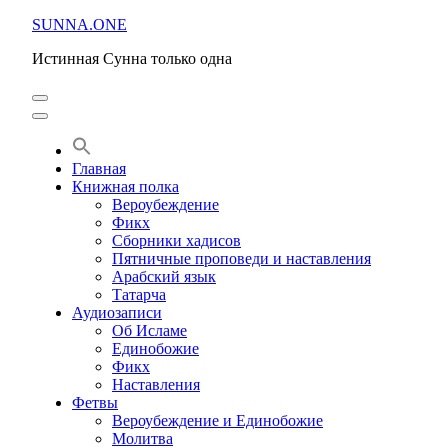
Перейти
SUNNA.ONE
к
Истинная Сунна только одна
содержимому
(нажмите
Enter)
Главная
Книжная полка
Вероубеждение
Фикх
Сборники хадисов
Пятничные проповеди и наставления
Арабский язык
Татарча
Аудиозаписи
Об Исламе
Единобожие
Фикх
Наставления
Фетвы
Вероубеждение и Единобожие
Молитва