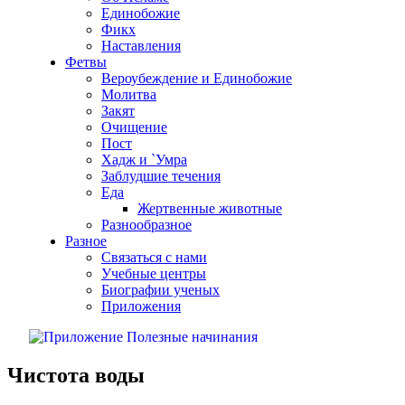
Единобожие
Фикх
Наставления
Фетвы
Вероубеждение и Единобожие
Молитва
Закят
Очищение
Пост
Хадж и `Умра
Заблудшие течения
Еда
Жертвенные животные
Разнообразное
Разное
Связаться с нами
Учебные центры
Биографии ученых
Приложения
Чистота воды