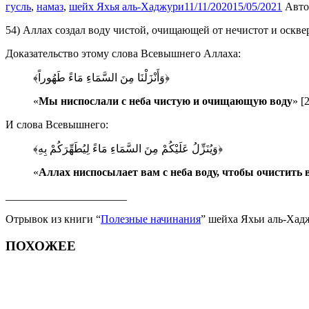
гусль
,
намаз
,
шейх Яхья аль-Хаджури
11/11/2020
15/05/2021
Авто
54) Аллах создал воду чистой, очищающей от нечистот и оскве
Доказательство этому слова Всевышнего Аллаха:
﴿وَأَنْزَلْنَا مِنَ السَّمَاءِ مَاءً طَهُوراً﴾
«
Мы ниспослали с неба чистую и очищающую воду
» [
И слова Всевышнего:
﴿وَيُنَزِّلُ عَلَيْكُمْ مِنَ السَّمَاءِ مَاءً لِيُطَهِّرَكُمْ بِهِ﴾
«
Аллах ниспосылает вам с неба воду, чтобы очистить 
______________________
Отрывок из книги “
Полезные начинания
” шейха Яхьи аль-Хад
ПОХОЖЕЕ