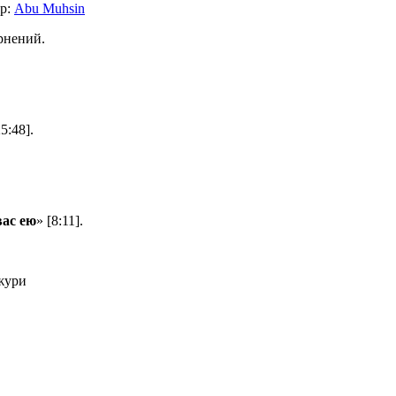
р:
Abu Muhsin
рнений.
25:48].
вас ею
» [8:11].
жури