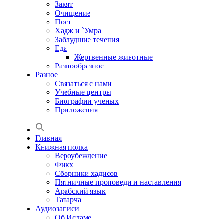
Закят
Очищение
Пост
Хадж и `Умра
Заблудшие течения
Еда
Жертвенные животные
Разнообразное
Разное
Связаться с нами
Учебные центры
Биографии ученых
Приложения
Главная
Книжная полка
Вероубеждение
Фикх
Сборники хадисов
Пятничные проповеди и наставления
Арабский язык
Татарча
Аудиозаписи
Об Исламе