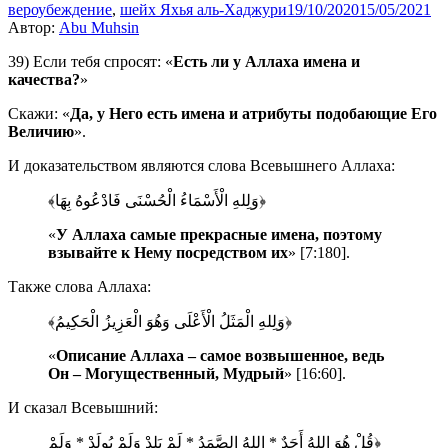
вероубеждение
,
шейх Яхья аль-Хаджури
19/10/2020
15/05/2021
Автор:
Abu Muhsin
39) Если тебя спросят: «
Есть ли у Аллаха имена и
качества?
»
Скажи: «
Да, у Него есть имена и атрибуты подобающие Его
Величию
».
И доказательством являются слова Всевышнего Аллаха:
﴿وَلِلهِ الْأَسْمَاءُ الْحُسْنَى فَادْعُوهُ بِهَا﴾
«
У Аллаха самые прекрасные имена, поэтому
взывайте к Нему посредством их
» [7:180].
Также слова Аллаха:
﴿وَلِلهِ الْمَثَلُ الْأَعْلَى وَهُوَ الْعَزِيزُ الْحَكِيمُ﴾
«
Описание Аллаха – самое возвышенное, ведь
Он – Могущественный, Мудрый
» [16:60].
И сказал Всевышний:
﴿قُلْ هُوَ اللهُ أَحَدٌ * اللهُ الصَّمَدُ * لَمْ يَلِدْ وَلَمْ يُولَدْ * وَلَمْ