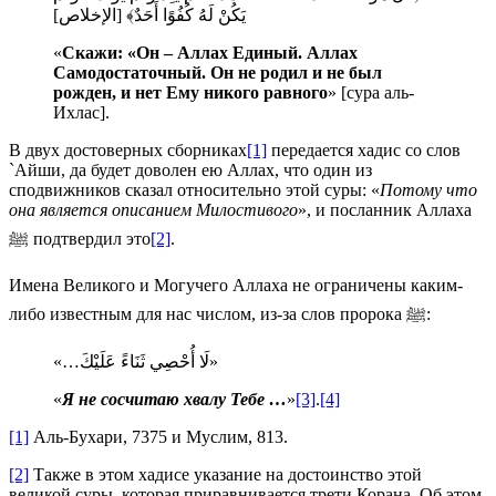
يَكُنْ لَهُ كُفُوًا أَحَدٌ﴾ [اﻹخلاص]
«
Скажи: «Он – Аллах Единый. Аллах
Самодостаточный. Он не родил и не был
рожден, и нет Ему никого равного
» [сура аль-
Ихлас].
В двух достоверных сборниках
[1]
передается хадис со слов
`Айши, да будет доволен ею Аллах, что один из
сподвижников сказал относительно этой суры: «
Потому что
она является описанием Милостивого
», и посланник Аллаха
ﷺ подтвердил это
[2]
.
Имена Великого и Могучего Аллаха не ограничены каким-
либо известным для нас числом, из-за слов пророка ﷺ:
«لَا أُحْصِي ثَنَاءً عَلَيْكَ…»
«
Я не сосчитаю хвалу Тебе …
»
[3]
.
[4]
[1]
Аль-Бухари, 7375 и Муслим, 813.
[2]
Также в этом хадисе указание на достоинство этой
великой суры, которая приравнивается трети Корана. Об этом