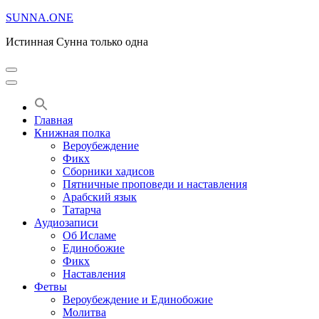
Перейти
SUNNA.ONE
к
Истинная Сунна только одна
содержимому
(нажмите
Enter)
Главная
Книжная полка
Вероубеждение
Фикх
Сборники хадисов
Пятничные проповеди и наставления
Арабский язык
Татарча
Аудиозаписи
Об Исламе
Единобожие
Фикх
Наставления
Фетвы
Вероубеждение и Единобожие
Молитва