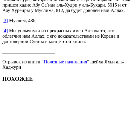
пришел хадис Абу Са`ида аль-Худри у аль-Бухари, 5015 и от
Абу Хурейры у Муслима, 812, да будет доволен ими Аллах.
[3]
Муслим, 486.
[4]
Мы упомянули из прекрасных имен Аллаха то, что
облегчил нам Аллах, с его доказательствами из Корана и
достоверной Сунны в конце этой книги.
______________________
Отрывок из книги “
Полезные начинания
” шейха Яхьи аль-
Хаджури
ПОХОЖЕЕ