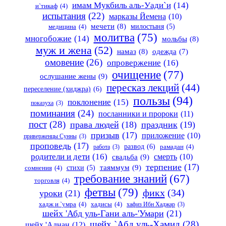
имам Мукбиль аль-Уади`и
(14)
и`тикаф
(4)
испытания
(22)
марказы Йемена
(10)
мечети
(8)
милостыня
(5)
медицина
(4)
молитва
(75)
многобожие
(14)
мольбы
(8)
муж и жена
(52)
намаз
(8)
одежда
(7)
омовение
(26)
опровержение
(16)
очищение
(77)
ослушание жены
(9)
пересказ лекций
(44)
переселение (хиджра)
(6)
пользы
(94)
поклонение
(15)
показуха
(3)
поминания
(24)
посланники и пророки
(11)
пост
(28)
права людей
(18)
праздник
(19)
призыв
(17)
приложение
(10)
приверженцы Сунны
(3)
проповедь
(17)
развод
(6)
работа
(3)
рамадан
(4)
родители и дети
(16)
свадьба
(9)
смерть
(10)
терпение
(17)
таяммум
(9)
стихи
(5)
сомнения
(4)
требование знаний
(67)
торговля
(4)
фетвы
(79)
фикх
(34)
уроки
(21)
хадж и `умра
(4)
хадисы
(4)
хафиз Ибн Хаджар
(3)
шейх 'Абд уль-Гани аль-'Умари
(21)
шейх `Абд уль-Хамид
(28)
шейх 'Аднан
(12)