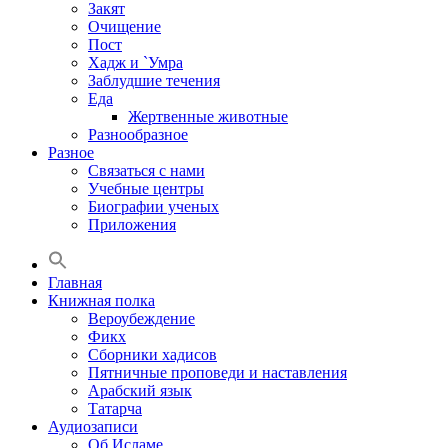
Закят
Очищение
Пост
Хадж и `Умра
Заблудшие течения
Еда
Жертвенные животные
Разнообразное
Разное
Связаться с нами
Учебные центры
Биографии ученых
Приложения
Главная
Книжная полка
Вероубеждение
Фикх
Сборники хадисов
Пятничные проповеди и наставления
Арабский язык
Татарча
Аудиозаписи
Об Исламе