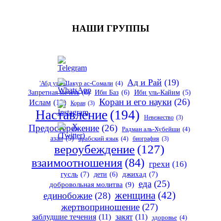
НАШИ ГРУППЫ
Ад и Рай
(19)
'Абд уш-Шакур ас-Сомали
(4)
Запретная мечеть
(6)
Ибн Баз
(6)
Ибн уль-Кайим
(5)
Коран и его науки
(26)
Ислам
(12)
Коран
(3)
Наставление
(194)
Невежество
(3)
Предостережение
(26)
Радман аль-Хубейши
(4)
азан
(5)
арабский язык
(4)
биография
(3)
вероубеждение
(127)
взаимоотношения
(84)
грехи
(16)
гусль
(7)
дети
(6)
джихад
(7)
еда
(25)
добровольная молитва
(9)
женщина
(42)
единобожие
(28)
жертвоприношение
(27)
заблудшие течения
(11)
закят
(11)
здоровье
(4)