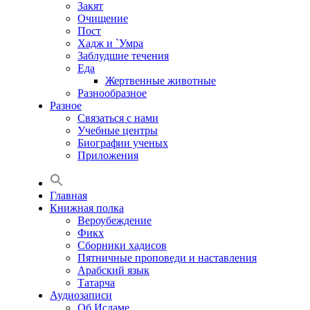
Закят
Очищение
Пост
Хадж и `Умра
Заблудшие течения
Еда
Жертвенные животные
Разнообразное
Разное
Связаться с нами
Учебные центры
Биографии ученых
Приложения
Главная
Книжная полка
Вероубеждение
Фикх
Сборники хадисов
Пятничные проповеди и наставления
Арабский язык
Татарча
Аудиозаписи
Об Исламе