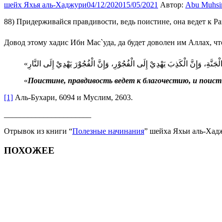
шейх Яхья аль-Хаджури
04/12/2020
15/05/2021
Автор:
Abu Muhsi
88) Придерживайся правдивости, ведь поистине, она ведет к Р
«الْجَنَّةِ، وَإِنَّ الْكَذِبَ يَهْدِيْ إِلَى الْفُجُوْرِ، وَإِنَّ الْفُجُوْرَ يَهْدِيْ إِلَى النَّارِ
«
Поистине, правдивость ведет к благочестию, и поисти
[1]
Аль-Бухари, 6094 и Муслим, 2603.
______________________
Отрывок из книги “
Полезные начинания
” шейха Яхьи аль-Хад
ПОХОЖЕЕ