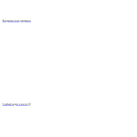
Вскрытие тела умершего
Слабый хадис о посте [2]