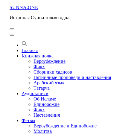
Перейти
SUNNA.ONE
к
Истинная Сунна только одна
содержимому
(нажмите
Enter)
Главная
Книжная полка
Вероубеждение
Фикх
Сборники хадисов
Пятничные проповеди и наставления
Арабский язык
Татарча
Аудиозаписи
Об Исламе
Единобожие
Фикх
Наставления
Фетвы
Вероубеждение и Единобожие
Молитва