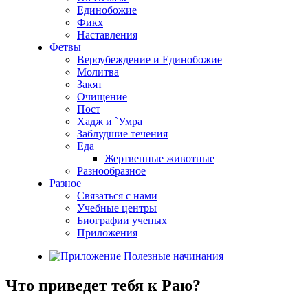
Единобожие
Фикх
Наставления
Фетвы
Вероубеждение и Единобожие
Молитва
Закят
Очищение
Пост
Хадж и `Умра
Заблудшие течения
Еда
Жертвенные животные
Разнообразное
Разное
Связаться с нами
Учебные центры
Биографии ученых
Приложения
Что приведет тебя к Раю?