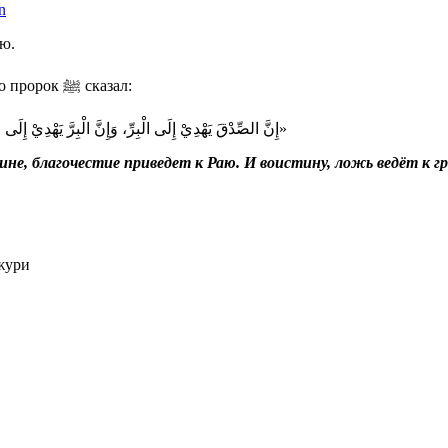
n
аю.
Довод этому хадис Ибн Мас`уда, да будет доволен им Аллах, что пророк ﷺ сказал:
إِنَّ الصِّدْقَ يَهْدِيْ إِلَى الْبِرِّ، وَإِنَّ الْبِرَّ يَهْدِيْ إِلَى »
не, благочестие приведет к Раю. И воистину, ложь ведёт к гр
жури