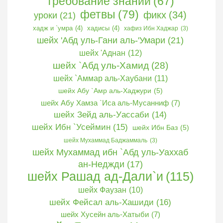
требование знаний
(67)
фетвы
(79)
фикх
(34)
уроки
(21)
хадж и `умра
(4)
хадисы
(4)
хафиз Ибн Хаджар
(3)
шейх 'Абд уль-Гани аль-'Умари
(21)
шейх 'Аднан
(12)
шейх `Абд уль-Хамид
(28)
шейх `Аммар аль-Хаубани
(11)
шейх Абу `Амр аль-Хаджури
(5)
шейх Абу Хамза `Иса аль-Мусанниф
(7)
шейх Зейд аль-Уассаби
(14)
шейх Ибн `Усеймин
(15)
шейх Ибн Баз
(5)
шейх Мухаммад Баджаммаль
(3)
шейх Мухаммад ибн `Абд уль-Уаххаб
ан-Неджди
(17)
шейх Рашад ад-Дали`и
(115)
шейх Фаузан
(10)
шейх Фейсал аль-Хашиди
(16)
шейх Хусейн аль-Хатыби
(7)