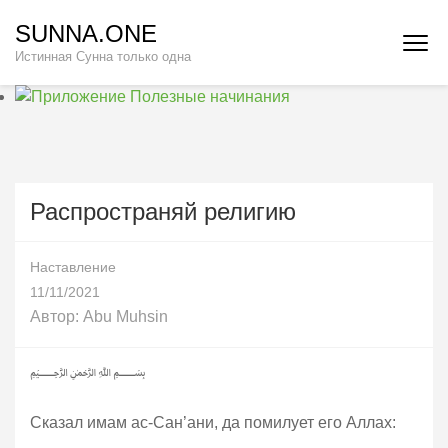
Перейти
SUNNA.ONE
к
Истинная Сунна только одна
содержимому
(нажмите
Enter)
Распространяй религию
Наставление
11/11/2021
Автор:
Abu Muhsin
﷽
Сказал имам ас-Сан’ани, да помилует его Аллах: