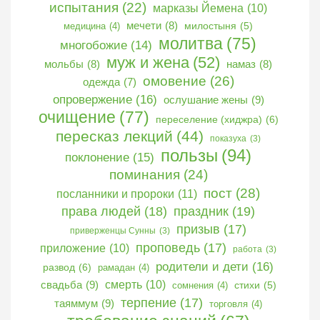
испытания
(22)
марказы Йемена
(10)
мечети
(8)
медицина
(4)
милостыня
(5)
молитва
(75)
многобожие
(14)
муж и жена
(52)
мольбы
(8)
намаз
(8)
омовение
(26)
одежда
(7)
опровержение
(16)
ослушание жены
(9)
очищение
(77)
переселение (хиджра)
(6)
пересказ лекций
(44)
показуха
(3)
пользы
(94)
поклонение
(15)
поминания
(24)
пост
(28)
посланники и пророки
(11)
права людей
(18)
праздник
(19)
призыв
(17)
приверженцы Сунны
(3)
проповедь
(17)
приложение
(10)
работа
(3)
родители и дети
(16)
развод
(6)
рамадан
(4)
свадьба
(9)
смерть
(10)
сомнения
(4)
стихи
(5)
терпение
(17)
таяммум
(9)
торговля
(4)