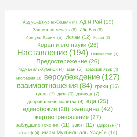
Ад и Рай
(19)
'Абд уш-Шакур ас-Сомали
(4)
Запретная мечеть
(6)
Ибн Баз
(6)
Ислам
(12)
Ибн уль-Кайим
(5)
Коран
(3)
Коран и его науки
(26)
Наставление
(194)
Невежество
(3)
Предостережение
(26)
Радман аль-Хубейши
(4)
азан
(5)
арабский язык
(4)
вероубеждение
(127)
биография
(3)
взаимоотношения
(84)
грехи
(16)
гусль
(7)
дети
(6)
джихад
(7)
еда
(25)
добровольная молитва
(9)
женщина
(42)
единобожие
(28)
жертвоприношение
(27)
заблудшие течения
(11)
закят
(11)
здоровье
(4)
имам Мукбиль аль-Уади`и
(14)
и`тикаф
(4)