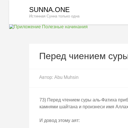
Перейти
SUNNA.ONE
к
Истинная Сунна только одна
содержимому
(нажмите
Enter)
Перед чиением суры
Автор:
Abu Muhsin
73) Перед чтением суры аль-Фатиха приб
камнями шайтана и произнеси имя Алла
И довод этому аят: