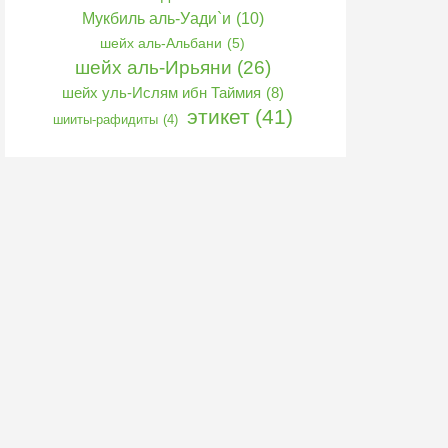
Мукбиль аль-Уади`и
(10)
шейх аль-Альбани
(5)
шейх аль-Ирьяни
(26)
шейх уль-Ислям ибн Таймия
(8)
этикет
(41)
шииты-рафидиты
(4)