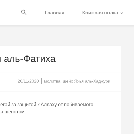
Главная
Книжная полка
 аль-Фатиха
26/11/2020
молитва
,
шейх Яхья аль-Хаджури
егай за защитой к Аллаху от побиваемого
ха шёпотом.