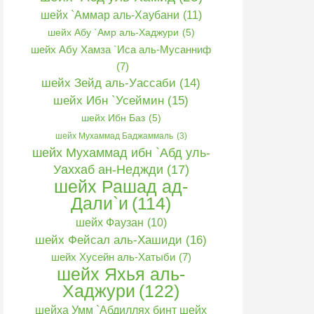
шейх `Аммар аль-Хаубани
(11)
шейх Абу `Амр аль-Хаджури
(5)
шейх Абу Хамза `Иса аль-Мусанниф
(7)
шейх Зейд аль-Уассаби
(14)
шейх Ибн `Усеймин
(15)
шейх Ибн Баз
(5)
шейх Мухаммад Баджаммаль
(3)
шейх Мухаммад ибн `Абд уль-
Уаххаб ан-Неджди
(17)
шейх Рашад ад-
Дали`и
(114)
шейх Фаузан
(10)
шейх Фейсал аль-Хашиди
(16)
шейх Хусейн аль-Хатыби
(7)
шейх Яхья аль-
Хаджури
(122)
шейха Умм `Абдиллях бинт шейх