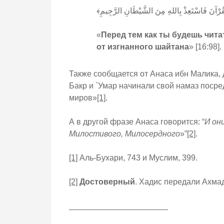
﴿ْقُرْآنَ فَاسْتَعِذْ بِاللهِ مِنَ الشَّيْطَانِ الرَّجِيمِ
«
Перед тем как ты будешь чита
от изгнанного шайтана
» [16:98].
Также сообщается от Анаса ибн Малика, да б
Бакр и `Умар начинали свой намаз посре
миров»
[1]
.
А в другой фразе Анаса говорится: “
И он
Милостивого, Милосердного
»”
[2]
.
[1]
Аль-Бухари, 743 и Муслим, 399.
[2]
Достоверный
. Хадис передали Ахмад
______________________