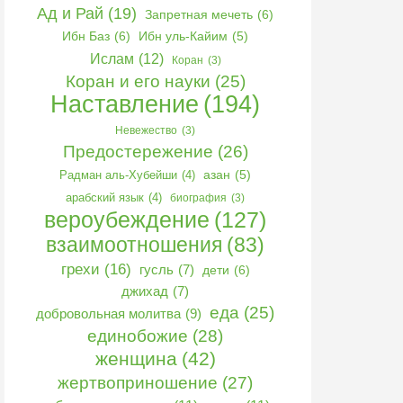
Ад и Рай
(19)
Запретная мечеть
(6)
Ибн Баз
(6)
Ибн уль-Кайим
(5)
Ислам
(12)
Коран
(3)
Коран и его науки
(25)
Наставление
(194)
Невежество
(3)
Предостережение
(26)
Радман аль-Хубейши
(4)
азан
(5)
арабский язык
(4)
биография
(3)
вероубеждение
(127)
взаимоотношения
(83)
грехи
(16)
гусль
(7)
дети
(6)
джихад
(7)
еда
(25)
добровольная молитва
(9)
единобожие
(28)
женщина
(42)
жертвоприношение
(27)