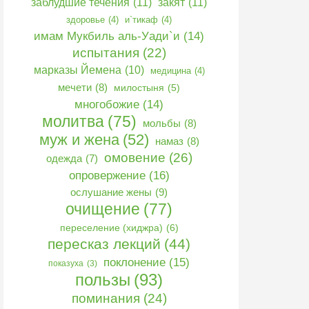
заблудшие течения
(11)
закят
(11)
здоровье
(4)
и`тикаф
(4)
имам Мукбиль аль-Уади`и
(14)
испытания
(22)
марказы Йемена
(10)
медицина
(4)
мечети
(8)
милостыня
(5)
многобожие
(14)
молитва
(75)
мольбы
(8)
муж и жена
(52)
намаз
(8)
омовение
(26)
одежда
(7)
опровержение
(16)
ослушание жены
(9)
очищение
(77)
переселение (хиджра)
(6)
пересказ лекций
(44)
поклонение
(15)
показуха
(3)
пользы
(93)
поминания
(24)