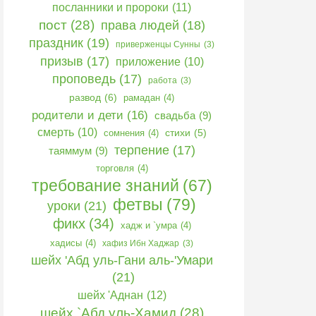
посланники и пророки
(11)
пост
(28)
права людей
(18)
праздник
(19)
приверженцы Сунны
(3)
призыв
(17)
приложение
(10)
проповедь
(17)
работа
(3)
развод
(6)
рамадан
(4)
родители и дети
(16)
свадьба
(9)
смерть
(10)
сомнения
(4)
стихи
(5)
терпение
(17)
таяммум
(9)
торговля
(4)
требование знаний
(67)
фетвы
(79)
уроки
(21)
фикх
(34)
хадж и `умра
(4)
хадисы
(4)
хафиз Ибн Хаджар
(3)
шейх 'Абд уль-Гани аль-'Умари
(21)
шейх 'Аднан
(12)
шейх `Абд уль-Хамид
(28)