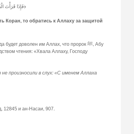
فَإِذَا قَرَأْتَ ال﴾
ть Коран, то обратись к Аллаху за защитой
удет доволен им Аллах, что пророк ﷺ, Абу
дством чтения: «Хвала Аллаху, Господу
и не произносили в слух: «С именем Аллаха
, 12845 и ан-Насаи, 907.