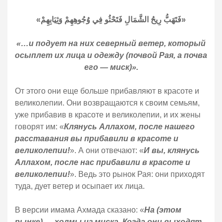
«فَتَهَبُّ رِيحُ الشَّمَالِ فَتَحْثُو فِي وُجُوهِهِمْ وَثِيَابِهِمْ»
«…и подует на них северный ветер, который
осыплет их лица и одежду (почвой Рая, а почва
его — миск)».
От этого они еще больше прибавляют в красоте и
великолепии. Они возвращаются к своим семьям,
уже прибавив в красоте и великолепии, и их жены
говорят им: «
Клянусь Аллахом, после нашего
расставания вы прибавили в красоте и
великолепии!
». А они отвечают: «
И вы, клянусь
Аллахом, после нас прибавили в красоте и
великолепии!
». Ведь это рынок Рая: они приходят
туда, дует ветер и осыпает их лица.
В версии имама Ахмада сказано: «
На (этом
рынке) — холмы из миска. Когда они выходят