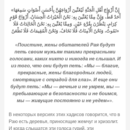
«إِنَّ أَزْوَاجَ أَهْلِ الْجَنَّةِ لَيُغَنِّينَ أَزْوَاجَهُنَّ بِأَحْسَنِ أَصْوَاتٍ سَمِعَهَا
أَحَدٌ قَطُّ، وَإِنَّ مِمَّا يُغَنِّينَ بِهِ: نَحْنُ الْخَيْرَاتُ الْحِسَانُ، أَزْوَاجُ قَوْمٍ
كِرَامٍ، يَنْظُرْنَ بِقُرَّةِ عَيْنٍ. وَمِمَّا يُغَنِّينَ بِهِ: نَحْنُ الْخَالِدَاتُ فَلَا
نَمُوتُ، وَنَحْنُ الْآمِنَاتُ فَلَا نَخَافُ، وَنَحْنُ الْمُقِيمَاتُ فَلَا نَظْعَنُ»
«
Поистине, жены обитателей Рая будут
петь своим мужьям такими прекрасными
голосами, каких никто и никогда не слышал. И
из того, что они будут петь: «Мы — благие,
прекрасные, жены благородных людей,
смотрящие с отрадой для глаз». И еще они
будут петь: «Мы — вечные и не умрем, мы —
пребывающие в безопасности и не боимся,
мы — живущие постоянно и не уедем»
».
В некоторых версиях этих хадисов говорится, что в
Раю есть деревья, приносящие жемчуг и хризолит.
И когда слышатся эти голоса гурий, эти