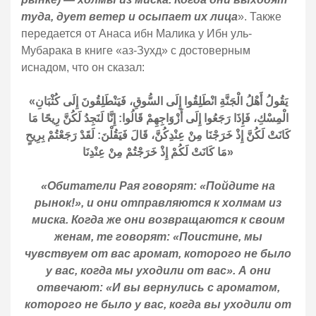
туда, дует ветер и осыпает их лица
». Также
передается от Анаса ибн Малика у Ибн уль-
Мубарака в книге «аз-Зухд» с достоверным
иснадом, что он сказал:
«يَقُولُ أَهْلُ الْجَنَّةِ انْطَلِقُوا إِلَى السُّوقِ، فَيَنْطَلِقُونَ إِلَى كُثْبَانِ
الْمِسْكِ، فَإِذَا رَجَعُوا إِلَى أَزْوَاجِهِمْ قَالُوا: إِنَّا لَنَجِدُ لَكُنَّ رِيحًا مَا
كَانَتْ لَكُنَّ إِذْ خَرَجْنَا مِنْ عِنْدِكُنَّ، قَالَ فَيَقُلْنَ: لَقَدْ رَجَعْتُمْ بِرِيحٍ
مَا كَانَتْ لَكُمْ إِذْ خَرَجْتُمْ مِنْ عِنْدِنَا»
«Обитатели Рая говорят: «Пойдите на
рынок!», и они отправляются к холмам из
миска. Когда же они возвращаются к своим
женам, те говорят: «Поистине, мы
чувствуем от вас аромат, которого не было
у вас, когда мы уходили от вас». А они
отвечают: «И вы вернулись с ароматом,
которого не было у вас, когда вы уходили от