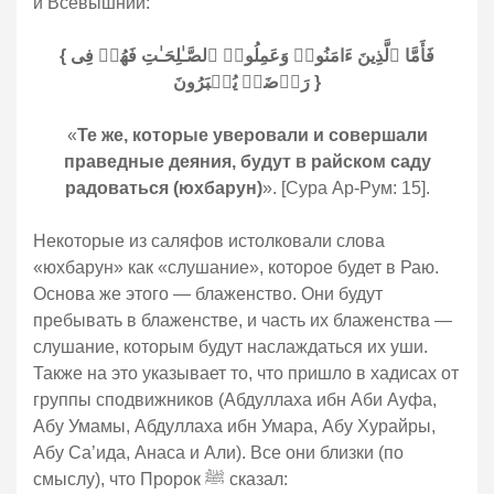
и Всевышний:
{ فَأَمَّا ٱلَّذِینَ ءَامَنُوا۟ وَعَمِلُوا۟ ٱلصَّـٰلِحَـٰتِ فَهُمۡ فِی
رَوۡضَةࣲ یُحۡبَرُونَ }
«
Те же, которые уверовали и совершали
праведные деяния, будут в райском саду
радоваться (юхбарун)
». [Сура Ар-Рум: 15].
Некоторые из саляфов истолковали слова
«юхбарун» как «слушание», которое будет в Раю.
Основа же этого — блаженство. Они будут
пребывать в блаженстве, и часть их блаженства —
слушание, которым будут наслаждаться их уши.
Также на это указывает то, что пришло в хадисах от
группы сподвижников (Абдуллаха ибн Аби Ауфа,
Абу Умамы, Абдуллаха ибн Умара, Абу Хурайры,
Абу Са’ида, Анаса и Али). Все они близки (по
смыслу), что Пророк ﷺ сказал: