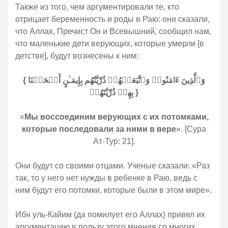
Также из того, чем аргументировали те, кто
отрицает беременность и роды в Раю: они сказали,
что Аллах, Пречист Он и Всевышний, сообщил нам,
что маленькие дети верующих, которые умерли [в
детстве], будут вознесены к ним:
{ وَٱلَّذِینَ ءَامَنُوا۟ وَٱتَّبَعَتۡهُمۡ ذُرِّیَّتُهُم بِإِیمَـٰنٍ أَلۡحَقۡنَا
بِهِمۡ ذُرِّیَّتَهُمۡ }
«
Мы воссоединим верующих с их потомками,
которые последовали за ними в вере
». [Сура
Ат-Тур: 21].
Они будут со своими отцами. Ученые сказали: «Раз
так, то у него нет нужды в ребенке в Раю, ведь с
ним будут его потомки, которые были в этом мире».
Ибн уль-Кайим (да помилует его Аллах) привел их
аргументацию в пользу этого мнения со многих