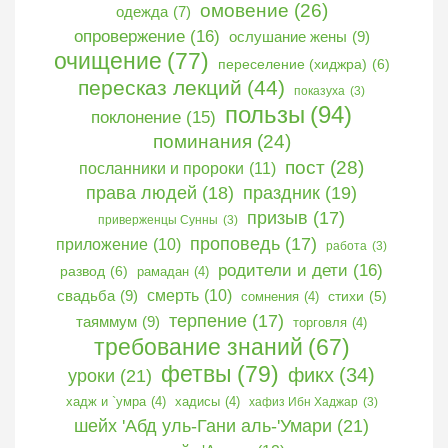
омовение
(26)
одежда
(7)
опровержение
(16)
ослушание жены
(9)
очищение
(77)
переселение (хиджра)
(6)
пересказ лекций
(44)
показуха
(3)
пользы
(94)
поклонение
(15)
поминания
(24)
пост
(28)
посланники и пророки
(11)
права людей
(18)
праздник
(19)
призыв
(17)
приверженцы Сунны
(3)
проповедь
(17)
приложение
(10)
работа
(3)
родители и дети
(16)
развод
(6)
рамадан
(4)
свадьба
(9)
смерть
(10)
сомнения
(4)
стихи
(5)
терпение
(17)
таяммум
(9)
торговля
(4)
требование знаний
(67)
фетвы
(79)
фикх
(34)
уроки
(21)
хадж и `умра
(4)
хадисы
(4)
хафиз Ибн Хаджар
(3)
шейх 'Абд уль-Гани аль-'Умари
(21)