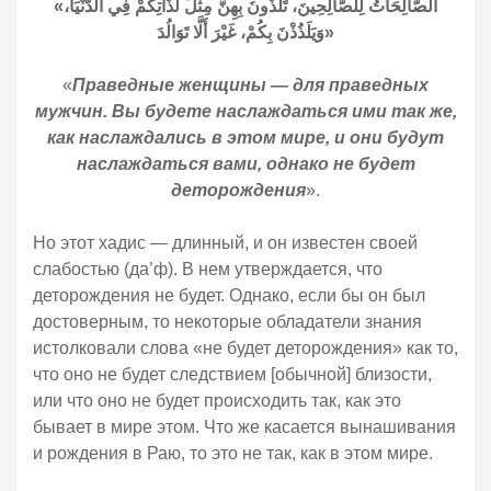
«الصَّالِحَاتُ لِلصَّالِحِينَ، تَلَذُّونَ بِهِنَّ مِثْلَ لَذَّاتِكُمْ فِي الدُّنْيَا،
وَيَلَذُذْنَ بِكُمْ، غَيْرَ أَلَّا تَوَالُدَ»
«
Праведные женщины — для праведных
мужчин. Вы будете наслаждаться ими так же,
как наслаждались в этом мире, и они будут
наслаждаться вами, однако не будет
деторождения
».
Но этот хадис — длинный, и он известен своей
слабостью (да’ф). В нем утверждается, что
деторождения не будет. Однако, если бы он был
достоверным, то некоторые обладатели знания
истолковали слова «не будет деторождения» как то,
что оно не будет следствием [обычной] близости,
или что оно не будет происходить так, как это
бывает в мире этом. Что же касается вынашивания
и рождения в Раю, то это не так, как в этом мире.