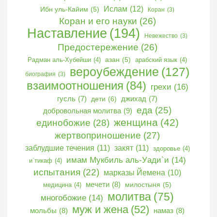
Ислам
(12)
Ибн уль-Кайим
(5)
Коран
(3)
Коран и его науки
(26)
Наставление
(194)
Невежество
(3)
Предостережение
(26)
Радман аль-Хубейши
(4)
азан
(5)
арабский язык
(4)
вероубеждение
(127)
биография
(3)
взаимоотношения
(84)
грехи
(16)
гусль
(7)
дети
(6)
джихад
(7)
еда
(25)
добровольная молитва
(9)
женщина
(42)
единобожие
(28)
жертвоприношение
(27)
заблудшие течения
(11)
закят
(11)
здоровье
(4)
имам Мукбиль аль-Уади`и
(14)
и`тикаф
(4)
испытания
(22)
марказы Йемена
(10)
мечети
(8)
медицина
(4)
милостыня
(5)
молитва
(75)
многобожие
(14)
муж и жена
(52)
мольбы
(8)
намаз
(8)