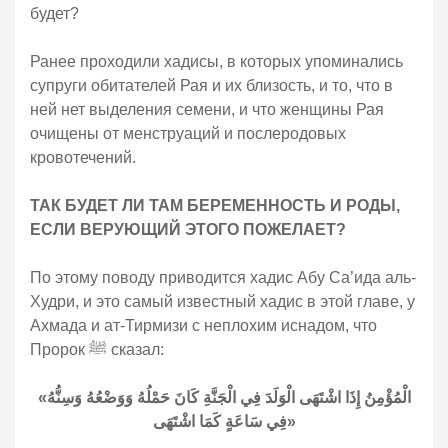
будет?
Ранее проходили хадисы, в которых упоминались
супруги обитателей Рая и их близость, и то, что в
ней нет выделения семени, и что женщины Рая
очищены от менструаций и послеродовых
кровотечений.
ТАК БУДЕТ ЛИ ТАМ БЕРЕМЕННОСТЬ И РОДЫ,
ЕСЛИ ВЕРУЮЩИЙ ЭТОГО ПОЖЕЛАЕТ?
По этому поводу приводится хадис Абу Са’ида аль-
Худри, и это самый известный хадис в этой главе, у
Ахмада и ат-Тирмизи с неплохим иснадом, что
Пророк ﷺ сказал:
«الْمُؤْمِنُ إِذَا اشْتَهَى الْوَلَدَ فِي الْجَنَّةِ كَانَ حَمْلُهُ وَوَضْعُهُ وَسِنُّهُ
فِي سَاعَةٍ كَمَا اشْتَهَى»