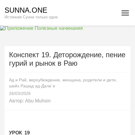
Перейти
SUNNA.ONE
к
Истинная Сунна только одна
содержимому
(нажмите
Enter)
Конспект 19. Деторождение, пение
гурий и рынок в Раю
Ад и Рай
,
вероубеждение
,
женщина
,
родители и дети
,
шейх Рашад ад-Дали`и
26/03/2026
Автор:
Abu Muhsin
УРОК 19