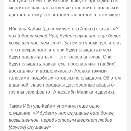
наступит в Обители Вечной. Как уже проходило во
многих вещах: наслаждение становится полным и
достается тому, кто оставил запретное в этом мире.
Ибн уль-Кайим (да помилует его Аллах) сказал: «
У
них (обитателей Рая) будет слушание еще более
возвышенное, чем это
». Затем он упомянул, что из
того прекрасного, что они будут слышать и чем
будут наслаждаться — это голоса ангелов. Они
будут слышать, как ангелы прославляют (тасбих),
восхваляют и возвеличивают Аллаха такими
голосами, подобных которым не слышали. Об этом
в данной главе переданы достоверные асары от
группы саляфов (от Анаса ибн Малика и других).
Также Ибн уль-Кайим упомянул еще одно
слушание: «
И будет у них слушание еще более
возвышенное, перед которым меркнет любое
[другое] слушание
».