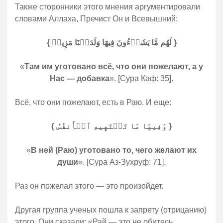
Также сторонники этого мнения аргументировали
словами Аллаха, Пречист Он и Всевышний:
{ لَهُم مَّا یَشَاۤءُونَ فِیهَا وَلَدَیۡنَا مَزِیدࣱ }
«
Там им уготовано всё, что они пожелают, а у
Нас — добавка
». [Сура Каф: 35].
Всё, что они пожелают, есть в Раю. И еще:
{ وَفِیهَا مَا تَشۡتَهِیهِ ٱلۡأَنفُسُ }
«
В ней (Раю) уготовано то, чего желают их
души
». [Сура Аз-Зухруф: 71].
Раз он пожелал этого — это произойдет.
Другая группа ученых пошла к запрету (отрицанию)
этого. Они сказали: «Рай — это не обитель