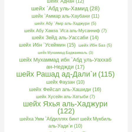
шейх 'Аднан
(12)
шейх `Абд уль-Хамид
(28)
шейх `Аммар аль-Хаубани
(11)
шейх Абу `Амр аль-Хаджури
(5)
шейх Абу Хамза `Иса аль-Мусанниф
(7)
шейх Зейд аль-Уассаби
(14)
шейх Ибн `Усеймин
(15)
шейх Ибн Баз
(5)
шейх Мухаммад Баджаммаль
(3)
шейх Мухаммад ибн `Абд уль-Уаххаб
ан-Неджди
(17)
шейх Рашад ад-Дали`и
(115)
шейх Фаузан
(10)
шейх Фейсал аль-Хашиди
(16)
шейх Хусейн аль-Хатыби
(7)
шейх Яхья аль-Хаджури
(122)
шейха Умм `Абдиллях бинт шейх Мукбиль
аль-Уади`и
(10)