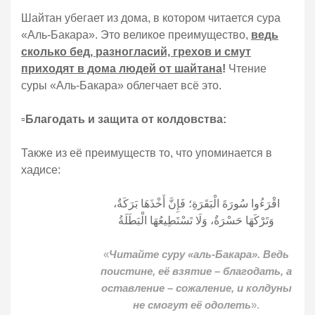
Шайтан убегает из дома, в котором читается сура
«Аль-Бакара». Это великое преимущество,
ведь
сколько бед, разногласий, грехов и смут
приходят в дома людей от шайтана
!
Чтение
суры «Аль-Бакара» облегчает всё это.
▫️
Благодать и защита от колдовства:
Также из её преимуществ то, что упоминается в
хадисе:
اقْرَءُوا سُورَةَ الْبَقَرَةِ؛ فَإِنَّ أَخْذَهَا بَرَكَةٌ،
وَتَرْكَهَا حَسْرَةٌ، وَلَا تَسْتَطِيعُهَا الْبَطَلَةُ
«
Читайте суру «аль-Бакара». Ведь
поистине, её взятие – благодать, а
оставление – сожаление, и колдуны
не смогут её одолеть
».