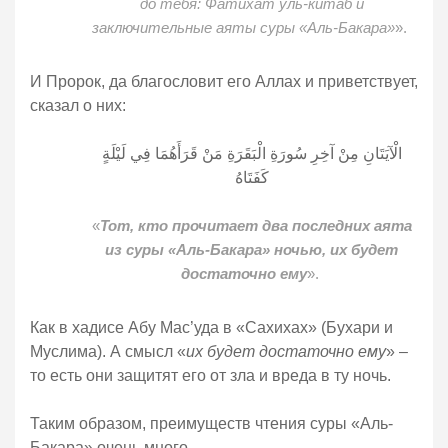
до тебя: Фатихат уль-китаб и
заключительные аяты суры «Аль-Бакара»
».
И Пророк, да благословит его Аллах и приветствует,
сказал о них:
الْآيَتَانِ مِنْ آخِرِ سُورَةِ الْبَقَرَةِ مَنْ قَرَأَهُمَا فِي لَيْلَةٍ
كَفَتَاهُ
«
Тот, кто прочитает два последних аята
из суры «Аль-Бакара» ночью, их будет
достаточно ему
».
Как в хадисе Абу Мас’уда в «Сахихах» (Бухари и
Муслима). А смысл «
их будет достаточно ему
» –
то есть они защитят его от зла и вреда в ту ночь.
Таким образом, преимуществ чтения суры «Аль-
Бакара» очень много.