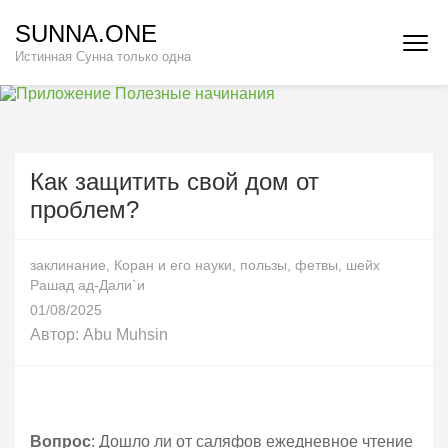
Перейти
SUNNA.ONE
к
Истинная Сунна только одна
содержимому
(нажмите
Enter)
Как защитить свой дом от
проблем?
заклинание
,
Коран и его науки
,
пользы
,
фетвы
,
шейх
Рашад ад-Дали`и
01/08/2025
Автор:
Abu Muhsin
Вопрос
: Дошло ли от саляфов ежедневное чтение