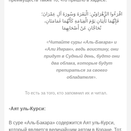
اقْرَءُوا الزَّهْرَاوَيْنِ: الْبَقَرَةَ وَسُورَةَ آلِ عِمْرَانَ؛
فَإِنَّهُمَا تَأْتِيَانِ يَوْمَ الْقِيَامَةِ كَأَنَّهُمَا غَمَامَتَانِ،
تُحَاجَّانِ عَنْ أَصْحَابِهِمَا
«
Читайте суры «Аль-Бакара» и
«Али Имран», ведь воистину, они
придут в Судный день, будто они
два облака, которые будут
препираться за своего
обладателя
».
То есть за того, кто запомнил их и читал.
▫️
Аят уль-Курси:
В суре «Аль-Бакара» содержится Аят уль-Курси,
который является величайшим аятом в Коране. Тот,