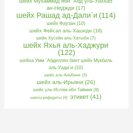
шейх Мухаммад ибн `Абд уль-Уаххаб
ан-Неджди
(17)
шейх Рашад ад-Дали`и
(114)
шейх Фаузан
(10)
шейх Фейсал аль-Хашиди
(16)
шейх Хусейн аль-Хатыби
(7)
шейх Яхья аль-Хаджури
(122)
шейха Умм `Абдиллях бинт шейх Мукбиль
аль-Уади`и
(10)
шейх аль-Альбани
(5)
шейх аль-Ирьяни
(26)
шейх уль-Ислям ибн Таймия
(8)
этикет
(41)
шииты-рафидиты
(4)