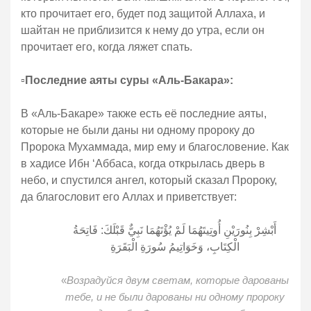
кто прочитает его, будет под защитой Аллаха, и
шайтан не приблизится к нему до утра, если он
прочитает его, когда ляжет спать.
▫️
Последние аяты суры «Аль-Бакара»:
В «Аль-Бакаре» также есть её последние аяты,
которые не были даны ни одному пророку до
Пророка Мухаммада, мир ему и благословение. Как
в хадисе Ибн ‘Аббаса, когда открылась дверь в
небо, и спустился ангел, который сказал Пророку,
да благословит его Аллах и приветствует:
أَبْشِرْ بِنُورَيْنِ أُوتِيتَهُمَا لَمْ يُؤْتَهُمَا نَبِيٌّ قَبْلَكَ: فَاتِحَةُ
الْكِتَابِ، وَخَوَاتِيمُ سُورَةِ الْبَقَرَةِ
«
Возрадуйся двум светам, которые дарованы
тебе, и не были дарованы ни одному пророку