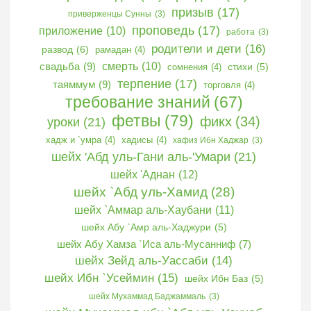
призыв
(17)
приверженцы Сунны
(3)
проповедь
(17)
приложение
(10)
работа
(3)
родители и дети
(16)
развод
(6)
рамадан
(4)
свадьба
(9)
смерть
(10)
сомнения
(4)
стихи
(5)
терпение
(17)
таяммум
(9)
торговля
(4)
требование знаний
(67)
фетвы
(79)
фикх
(34)
уроки
(21)
хадж и `умра
(4)
хадисы
(4)
хафиз Ибн Хаджар
(3)
шейх 'Абд уль-Гани аль-'Умари
(21)
шейх 'Аднан
(12)
шейх `Абд уль-Хамид
(28)
шейх `Аммар аль-Хаубани
(11)
шейх Абу `Амр аль-Хаджури
(5)
шейх Абу Хамза `Иса аль-Мусанниф
(7)
шейх Зейд аль-Уассаби
(14)
шейх Ибн `Усеймин
(15)
шейх Ибн Баз
(5)
шейх Мухаммад Баджаммаль
(3)