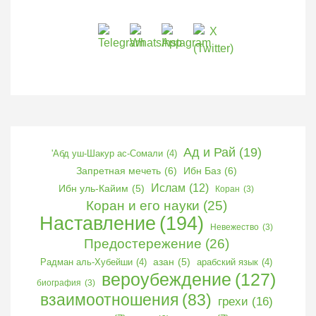
Ад и Рай
(19)
'Абд уш-Шакур ас-Сомали
(4)
Запретная мечеть
(6)
Ибн Баз
(6)
Ислам
(12)
Ибн уль-Кайим
(5)
Коран
(3)
Коран и его науки
(25)
Наставление
(194)
Невежество
(3)
Предостережение
(26)
Радман аль-Хубейши
(4)
азан
(5)
арабский язык
(4)
вероубеждение
(127)
биография
(3)
взаимоотношения
(83)
грехи
(16)