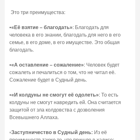
Это три преимущества:
▪️
«Её взятие – благодать»
: Благодать для
человека в его знании, благодать для него в его
семье, в его доме, в его имуществе. Это общая
благодать.
▪️
«А оставление – сожаление»
: Человек будет
сожалеть и печалиться о том, что не читал её.
Сожаление будет в Судный день.
▪️
«И колдуны не смогут её одолеть»
: То есть
колдуны не смогут навредить ей. Она считается
защитой от зла колдовства с дозволения
Всевышнего Аллаха.
▫️
Заступничество в Судный день:
Из её
преимуществ также то, что пришло в хадисе: