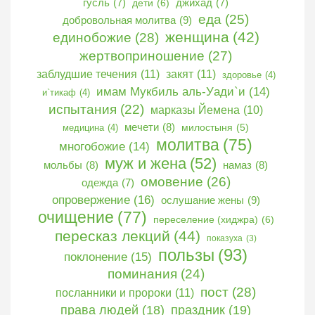
гусль
(7)
дети
(6)
джихад
(7)
еда
(25)
добровольная молитва
(9)
женщина
(42)
единобожие
(28)
жертвоприношение
(27)
заблудшие течения
(11)
закят
(11)
здоровье
(4)
имам Мукбиль аль-Уади`и
(14)
и`тикаф
(4)
испытания
(22)
марказы Йемена
(10)
мечети
(8)
медицина
(4)
милостыня
(5)
молитва
(75)
многобожие
(14)
муж и жена
(52)
мольбы
(8)
намаз
(8)
омовение
(26)
одежда
(7)
опровержение
(16)
ослушание жены
(9)
очищение
(77)
переселение (хиджра)
(6)
пересказ лекций
(44)
показуха
(3)
пользы
(93)
поклонение
(15)
поминания
(24)
пост
(28)
посланники и пророки
(11)
права людей
(18)
праздник
(19)