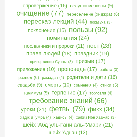
проповедь
(17)
приложение
(10)
работа
(3)
родители и дети
(16)
развод
(6)
рамадан
(4)
свадьба
(9)
смерть
(10)
сомнения
(4)
стихи
(5)
терпение
(17)
таяммум
(9)
торговля
(4)
требование знаний
(66)
фетвы
(79)
фикх
(34)
уроки
(21)
хадж и `умра
(4)
хадисы
(4)
хафиз Ибн Хаджар
(3)
шейх 'Абд уль-Гани аль-'Умари
(21)
шейх 'Аднан
(12)
шейх `Абд уль-Хамид
(28)
шейх `Аммар аль-Хаубани
(11)
шейх Абу `Амр аль-Хаджури
(5)
шейх Абу Хамза `Иса аль-Мусанниф
(7)
шейх Зейд аль-Уассаби
(14)
шейх Ибн `Усеймин
(15)
шейх Ибн Баз
(5)
шейх Мухаммад Баджаммаль
(3)
шейх Мухаммад ибн `Абд уль-Уаххаб
ан-Неджди
(17)