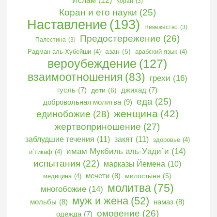
добровольная молитва
(9)
женщина
(42)
единобожие
(28)
жертвоприношение
(27)
заблудшие течения
(11)
закят
(11)
здоровье
(4)
имам Мукбиль аль-Уади`и
(14)
и`тикаф
(4)
испытания
(22)
марказы Йемена
(10)
мечети
(8)
медицина
(4)
милостыня
(5)
молитва
(75)
многобожие
(14)
муж и жена
(52)
мольбы
(8)
намаз
(8)
омовение
(26)
одежда
(7)
опровержение
(16)
ослушание жены
(9)
очищение
(77)
переселение (хиджра)
(6)
пересказ лекций
(44)
показуха
(3)
пользы
(92)
поклонение
(15)
поминания
(24)
пост
(28)
посланники и пророки
(11)
права людей
(18)
праздник
(19)
призыв
(17)
приверженцы Сунны
(3)