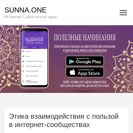
Перейти
SUNNA.ONE
к
Истинная Сунна только одна
содержимому
(нажмите
Enter)
Этика взаимодействия с пользой
в интернет-сообществах
взаимоотношения
,
Наставление
,
призыв
,
шейх Фейсал
аль-Хашиди
27/06/2026
Автор:
Abu Muhsin