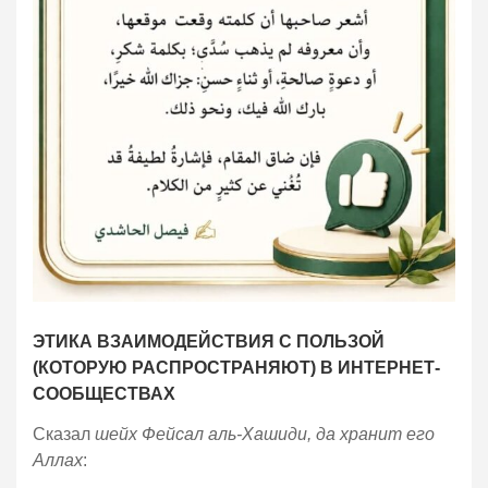
ЭТИКА ВЗАИМОДЕЙСТВИЯ С ПОЛЬЗОЙ
(КОТОРУЮ РАСПРОСТРАНЯЮТ) В ИНТЕРНЕТ-
СООБЩЕСТВАХ
Сказал
шейх Фейсал аль-Хашиди, да хранит его
Аллах
:
«Если ты встретил полезную информацию или
искренний совет в группе или на онлайн-форуме —
независимо от того, было ли это опубликовано для
всех или адресовано лично тебе, — не будь
подобен глухой скале, на которую падают капли, но
никак на неё не влияют.
Дай автору (этой пользы или тому, кто её