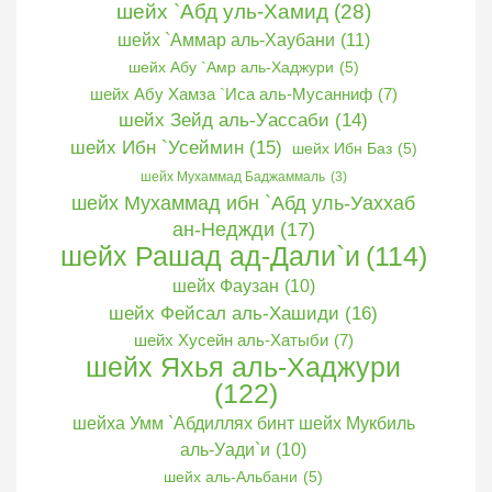
шейх Рашад ад-Дали`и
(114)
шейх Фаузан
(10)
шейх Фейсал аль-Хашиди
(16)
шейх Хусейн аль-Хатыби
(7)
шейх Яхья аль-Хаджури
(122)
шейха Умм `Абдиллях бинт шейх Мукбиль
аль-Уади`и
(10)
шейх аль-Альбани
(5)
шейх аль-Ирьяни
(26)
шейх уль-Ислям ибн Таймия
(8)
этикет
(41)
шииты-рафидиты
(4)