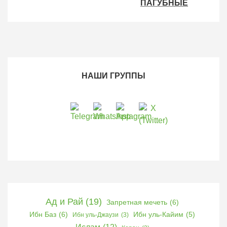
Ад и Рай
(19)
Запретная мечеть
(6)
Ибн Баз
(6)
Ибн уль-Кайим
(5)
Ибн уль-Джаузи
(3)
Ислам
(12)
Коран
(3)
Коран и его науки
(25)
Наставление
(193)
Невежество
(3)
Предостережение
(26)
Палестина
(3)
Радман аль-Хубейши
(4)
азан
(5)
арабский язык
(4)
вероубеждение
(127)
взаимоотношения
(83)
грехи
(16)
гусль
(7)
дети
(6)
джихад
(7)
еда
(25)