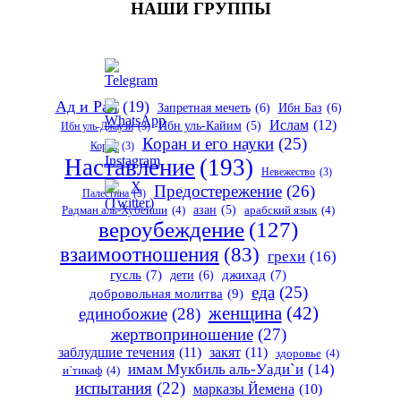
НАШИ ГРУППЫ
Ад и Рай
(19)
Запретная мечеть
(6)
Ибн Баз
(6)
Ислам
(12)
Ибн уль-Кайим
(5)
Ибн уль-Джаузи
(3)
Коран и его науки
(25)
Коран
(3)
Наставление
(193)
Невежество
(3)
Предостережение
(26)
Палестина
(3)
азан
(5)
Радман аль-Хубейши
(4)
арабский язык
(4)
вероубеждение
(127)
взаимоотношения
(83)
грехи
(16)
гусль
(7)
дети
(6)
джихад
(7)
еда
(25)
добровольная молитва
(9)
женщина
(42)
единобожие
(28)
жертвоприношение
(27)
заблудшие течения
(11)
закят
(11)
здоровье
(4)
имам Мукбиль аль-Уади`и
(14)
и`тикаф
(4)
испытания
(22)
марказы Йемена
(10)