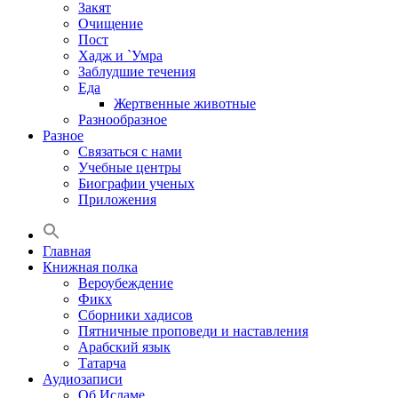
Закят
Очищение
Пост
Хадж и `Умра
Заблудшие течения
Еда
Жертвенные животные
Разнообразное
Разное
Связаться с нами
Учебные центры
Биографии ученых
Приложения
Главная
Книжная полка
Вероубеждение
Фикх
Сборники хадисов
Пятничные проповеди и наставления
Арабский язык
Татарча
Аудиозаписи
Об Исламе