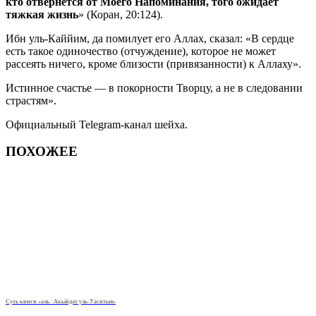
кто отвернется от Моего Напоминания, того ожидает
тяжкая жизнь
» (Коран, 20:124).
Ибн уль-Каййим, да помилует его Аллах, сказал: «В сердце
есть такое одиночество (отчуждение), которое не может
рассеять ничего, кроме близости (привязанности) к Аллаху».
Истинное счастье — в покорности Творцу, а не в следовании
страстям».
Официальный Telegram-канал шейха.
ПОХОЖЕЕ
Суть книги «аль-`Акы́йдат уль-Уа́ситыя»