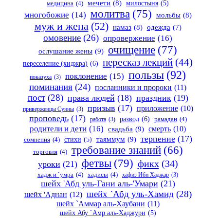
мечети
(8)
милостыня
(5)
медицина
(4)
молитва
(75)
многобожие
(14)
мольбы
(8)
муж и жена
(52)
намаз
(8)
одежда
(7)
омовение
(26)
опровержение
(16)
очищение
(77)
ослушание жены
(9)
пересказ лекций
(44)
переселение (хиджра)
(6)
пользы
(92)
поклонение
(15)
показуха
(3)
поминания
(24)
посланники и пророки
(11)
пост
(28)
права людей
(18)
праздник
(19)
призыв
(17)
приложение
(10)
приверженцы Сунны
(3)
проповедь
(17)
развод
(6)
работа
(3)
рамадан
(4)
родители и дети
(16)
свадьба
(9)
смерть
(10)
терпение
(17)
таяммум
(9)
стихи
(5)
сомнения
(4)
требование знаний
(66)
торговля
(4)
фетвы
(79)
фикх
(34)
уроки
(21)
хадж и `умра
(4)
хадисы
(4)
хафиз Ибн Хаджар
(3)
шейх 'Абд уль-Гани аль-'Умари
(21)
шейх `Абд уль-Хамид
(28)
шейх 'Аднан
(12)
шейх `Аммар аль-Хаубани
(11)
шейх Абу `Амр аль-Хаджури
(5)