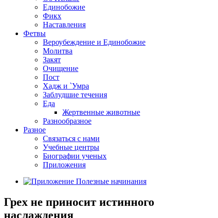
Единобожие
Фикх
Наставления
Фетвы
Вероубеждение и Единобожие
Молитва
Закят
Очищение
Пост
Хадж и `Умра
Заблудшие течения
Еда
Жертвенные животные
Разнообразное
Разное
Связаться с нами
Учебные центры
Биографии ученых
Приложения
Грех не приносит истинного
наслаждения