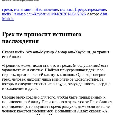
грехи
,
испытания
,
Наставление
,
пользы
,
Предостережение
,
шейх `Аммар аль-Хаубани
14/04/2026
14/04/2026
Автор:
Abu
Muhsin
Грех не приносит истинного
наслаждения
Сказал шейх Абу аль-Мунзир Аммар аль-Хаубани, да хранит
его Аллах:
«Грешник может полагать, что в грехах (и ослушаниях) есть
удовольствие и счастье. Шайтан приукрашивает для него
страсть, представляя её как путь к покою. Однако, совершив
грех, человек находит лишь мимолетное удовольствие, за
которым следуют стеснение в груди, отчужденность в сердце
и сожаление в душе.
Сердце было создано для того, чтобы быть привязанным к
повиновению Аллаху. Если же оно отдаляется от Него (или от
повиновения), то вкушает горечь разлуки, даже если внешне
человек кажется смеющимся. Всевышний Аллах сказал: «
А