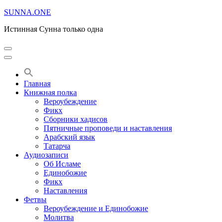
Перейти
SUNNA.ONE
к
Истинная Сунна только одна
содержимому
(нажмите
Enter)
Главная
Книжная полка
Вероубеждение
Фикх
Сборники хадисов
Пятничные проповеди и наставления
Арабский язык
Татарча
Аудиозаписи
Об Исламе
Единобожие
Фикх
Наставления
Фетвы
Вероубеждение и Единобожие
Молитва