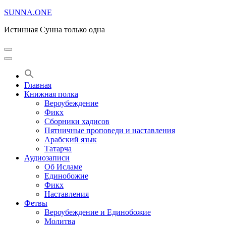
Перейти
SUNNA.ONE
к
Истинная Сунна только одна
содержимому
(нажмите
Enter)
Главная
Книжная полка
Вероубеждение
Фикх
Сборники хадисов
Пятничные проповеди и наставления
Арабский язык
Татарча
Аудиозаписи
Об Исламе
Единобожие
Фикх
Наставления
Фетвы
Вероубеждение и Единобожие
Молитва