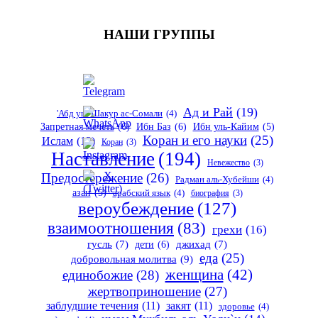
НАШИ ГРУППЫ
Ад и Рай
(19)
'Абд уш-Шакур ас-Сомали
(4)
Запретная мечеть
(6)
Ибн Баз
(6)
Ибн уль-Кайим
(5)
Коран и его науки
(25)
Ислам
(12)
Коран
(3)
Наставление
(194)
Невежество
(3)
Предостережение
(26)
Радман аль-Хубейши
(4)
азан
(5)
арабский язык
(4)
биография
(3)
вероубеждение
(127)
взаимоотношения
(83)
грехи
(16)
гусль
(7)
дети
(6)
джихад
(7)
еда
(25)
добровольная молитва
(9)
женщина
(42)
единобожие
(28)
жертвоприношение
(27)
заблудшие течения
(11)
закят
(11)
здоровье
(4)