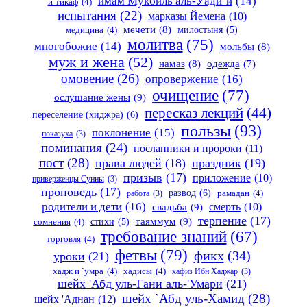
имам Мукбиль аль-Уади`и
(14)
и`тикаф
(4)
испытания
(22)
марказы Йемена
(10)
мечети
(8)
милостыня
(5)
медицина
(4)
молитва
(75)
многобожие
(14)
мольбы
(8)
муж и жена
(52)
намаз
(8)
одежда
(7)
омовение
(26)
опровержение
(16)
очищение
(77)
ослушание жены
(9)
пересказ лекций
(44)
переселение (хиджра)
(6)
пользы
(93)
поклонение
(15)
показуха
(3)
поминания
(24)
посланники и пророки
(11)
пост
(28)
права людей
(18)
праздник
(19)
призыв
(17)
приложение
(10)
приверженцы Сунны
(3)
проповедь
(17)
развод
(6)
работа
(3)
рамадан
(4)
родители и дети
(16)
свадьба
(9)
смерть
(10)
терпение
(17)
таяммум
(9)
стихи
(5)
сомнения
(4)
требование знаний
(67)
торговля
(4)
фетвы
(79)
фикх
(34)
уроки
(21)
хадж и `умра
(4)
хадисы
(4)
хафиз Ибн Хаджар
(3)
шейх 'Абд уль-Гани аль-'Умари
(21)
шейх `Абд уль-Хамид
(28)
шейх 'Аднан
(12)