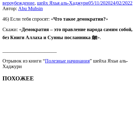
вероубеждение
,
шейх Яхья аль-Хаджури
05/11/2020
24/02/2022
Автор:
Abu Muhsin
46) Если тебя спросят: «
Что такое демократия?
»
Скажи: «
Демократия – это правление народа самим собой,
без Книги Аллаха и Сунны посланника ﷺ
».
______________________
Отрывок из книги “
Полезные начинания
” шейха Яхьи аль-
Хаджури
ПОХОЖЕЕ