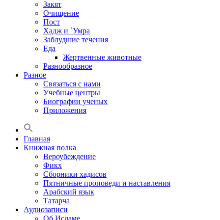
Закят
Очищение
Пост
Хадж и `Умра
Заблудшие течения
Еда
Жертвенные животные
Разнообразное
Разное
Связаться с нами
Учебные центры
Биографии ученых
Приложения
Главная
Книжная полка
Вероубеждение
Фикх
Сборники хадисов
Пятничные проповеди и наставления
Арабский язык
Татарча
Аудиозаписи
Об Исламе