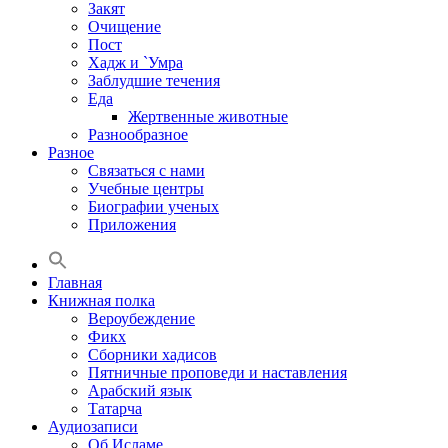
Закят
Очищение
Пост
Хадж и `Умра
Заблудшие течения
Еда
Жертвенные животные
Разнообразное
Разное
Связаться с нами
Учебные центры
Биографии ученых
Приложения
Главная
Книжная полка
Вероубеждение
Фикх
Сборники хадисов
Пятничные проповеди и наставления
Арабский язык
Татарча
Аудиозаписи
Об Исламе