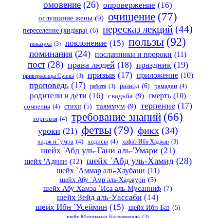
омовение
(26)
опровержение
(16)
очищение
(77)
ослушание жены
(9)
пересказ лекций
(44)
переселение (хиджра)
(6)
пользы
(92)
поклонение
(15)
показуха
(3)
поминания
(24)
посланники и пророки
(11)
пост
(28)
права людей
(18)
праздник
(19)
призыв
(17)
приложение
(10)
приверженцы Сунны
(3)
проповедь
(17)
развод
(6)
работа
(3)
рамадан
(4)
родители и дети
(16)
свадьба
(9)
смерть
(10)
терпение
(17)
таяммум
(9)
стихи
(5)
сомнения
(4)
требование знаний
(66)
торговля
(4)
фетвы
(79)
фикх
(34)
уроки
(21)
хадж и `умра
(4)
хадисы
(4)
хафиз Ибн Хаджар
(3)
шейх 'Абд уль-Гани аль-'Умари
(21)
шейх `Абд уль-Хамид
(28)
шейх 'Аднан
(12)
шейх `Аммар аль-Хаубани
(11)
шейх Абу `Амр аль-Хаджури
(5)
шейх Абу Хамза `Иса аль-Мусанниф
(7)
шейх Зейд аль-Уассаби
(14)
шейх Ибн `Усеймин
(15)
шейх Ибн Баз
(5)
шейх Мухаммад Баджаммаль
(3)