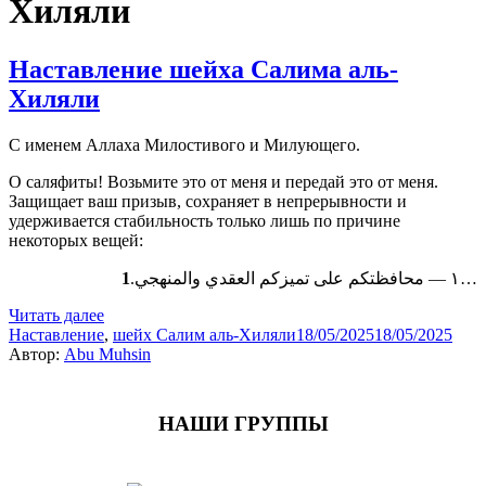
Хиляли
Наставление шейха Салима аль-
Хиляли
С именем Аллаха Милостивого и Милующего.
О саляфиты! Возьмите это от меня и передай это от меня.
Защищает ваш призыв, сохраняет в непрерывности и
удерживается стабильность только лишь по причине
некоторых вещей:
1
١ — محافظتكم على تميزكم العقدي والمنهجي.
…
Читать далее
Наставление
,
шейх Салим аль-Хиляли
18/05/2025
18/05/2025
Автор:
Abu Muhsin
НАШИ ГРУППЫ