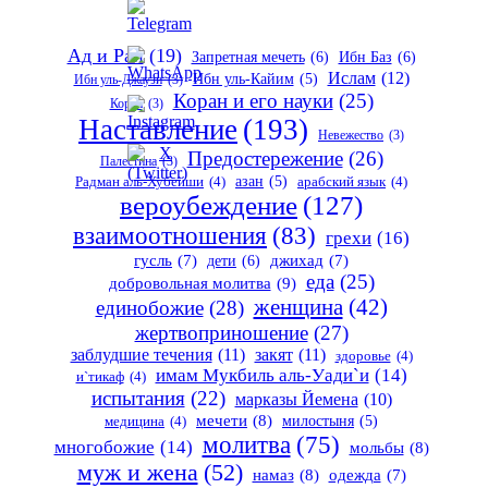
Ад и Рай
(19)
Запретная мечеть
(6)
Ибн Баз
(6)
Ислам
(12)
Ибн уль-Кайим
(5)
Ибн уль-Джаузи
(3)
Коран и его науки
(25)
Коран
(3)
Наставление
(193)
Невежество
(3)
Предостережение
(26)
Палестина
(3)
азан
(5)
Радман аль-Хубейши
(4)
арабский язык
(4)
вероубеждение
(127)
взаимоотношения
(83)
грехи
(16)
гусль
(7)
дети
(6)
джихад
(7)
еда
(25)
добровольная молитва
(9)
женщина
(42)
единобожие
(28)
жертвоприношение
(27)
заблудшие течения
(11)
закят
(11)
здоровье
(4)
имам Мукбиль аль-Уади`и
(14)
и`тикаф
(4)
испытания
(22)
марказы Йемена
(10)
мечети
(8)
милостыня
(5)
медицина
(4)
молитва
(75)
многобожие
(14)
мольбы
(8)
муж и жена
(52)
намаз
(8)
одежда
(7)