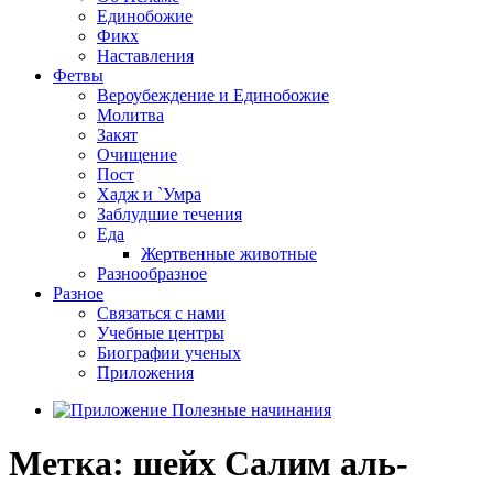
Единобожие
Фикх
Наставления
Фетвы
Вероубеждение и Единобожие
Молитва
Закят
Очищение
Пост
Хадж и `Умра
Заблудшие течения
Еда
Жертвенные животные
Разнообразное
Разное
Связаться с нами
Учебные центры
Биографии ученых
Приложения
Метка:
шейх Салим аль-