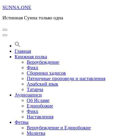
Перейти
SUNNA.ONE
к
Истинная Сунна только одна
содержимому
(нажмите
Enter)
Главная
Книжная полка
Вероубеждение
Фикх
Сборники хадисов
Пятничные проповеди и наставления
Арабский язык
Татарча
Аудиозаписи
Об Исламе
Единобожие
Фикх
Наставления
Фетвы
Вероубеждение и Единобожие
Молитва