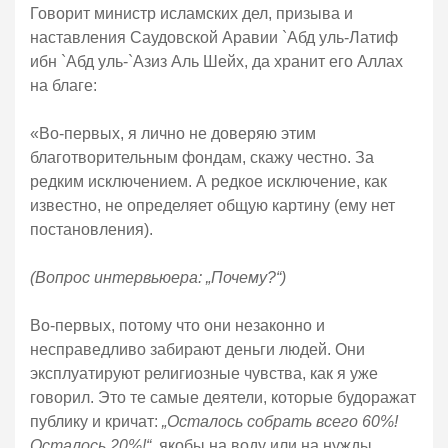
Говорит министр исламских дел, призыва и
наставления Саудовской Аравии `Абд уль-Латиф
ибн `Абд уль-`Азиз Аль Шейх, да хранит его Аллах
на благе:
«Во-первых, я лично не доверяю этим
благотворительным фондам, скажу честно. За
редким исключением. А редкое исключение, как
известно, не определяет общую картину (ему нет
постановления).
(Вопрос интервьюера: „Почему?“)
Во-первых, потому что они незаконно и
несправедливо забирают деньги людей. Они
эксплуатируют религиозные чувства, как я уже
говорил. Это те самые деятели, которые будоражат
публику и кричат:
„Осталось собрать всего 60%!
Осталось 20%!“
, якобы на воду или на нужды