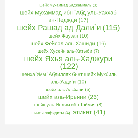
шейх Мухаммад Баджаммаль
(3)
шейх Мухаммад ибн `Абд уль-Уаххаб
ан-Неджди
(17)
шейх Рашад ад-Дали`и
(115)
шейх Фаузан
(10)
шейх Фейсал аль-Хашиди
(16)
шейх Хусейн аль-Хатыби
(7)
шейх Яхья аль-Хаджури
(122)
шейха Умм `Абдиллях бинт шейх Мукбиль
аль-Уади`и
(10)
шейх аль-Альбани
(5)
шейх аль-Ирьяни
(26)
шейх уль-Ислям ибн Таймия
(8)
этикет
(41)
шииты-рафидиты
(4)