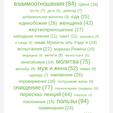
взаимоотношения
(84)
грехи
(16)
гусль
(7)
дети
(6)
джихад
(7)
еда
(25)
добровольная молитва
(9)
женщина
(42)
единобожие
(28)
жертвоприношение
(27)
заблудшие течения
(11)
закят
(11)
здоровье
(4)
имам Мукбиль аль-Уади`и
(14)
и`тикаф
(4)
испытания
(22)
марказы Йемена
(10)
мечети
(8)
медицина
(4)
милостыня
(5)
молитва
(75)
многобожие
(14)
муж и жена
(52)
мольбы
(8)
намаз
(8)
омовение
(26)
одежда
(7)
опровержение
(16)
ослушание жены
(9)
очищение
(77)
переселение (хиджра)
(6)
пересказ лекций
(44)
показуха
(3)
пользы
(94)
поклонение
(15)
поминания
(24)