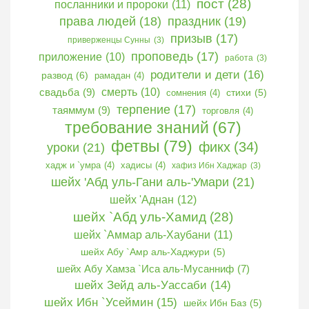
пост
(28)
посланники и пророки
(11)
права людей
(18)
праздник
(19)
призыв
(17)
приверженцы Сунны
(3)
проповедь
(17)
приложение
(10)
работа
(3)
родители и дети
(16)
развод
(6)
рамадан
(4)
свадьба
(9)
смерть
(10)
сомнения
(4)
стихи
(5)
терпение
(17)
таяммум
(9)
торговля
(4)
требование знаний
(67)
фетвы
(79)
фикх
(34)
уроки
(21)
хадж и `умра
(4)
хадисы
(4)
хафиз Ибн Хаджар
(3)
шейх 'Абд уль-Гани аль-'Умари
(21)
шейх 'Аднан
(12)
шейх `Абд уль-Хамид
(28)
шейх `Аммар аль-Хаубани
(11)
шейх Абу `Амр аль-Хаджури
(5)
шейх Абу Хамза `Иса аль-Мусанниф
(7)
шейх Зейд аль-Уассаби
(14)
шейх Ибн `Усеймин
(15)
шейх Ибн Баз
(5)