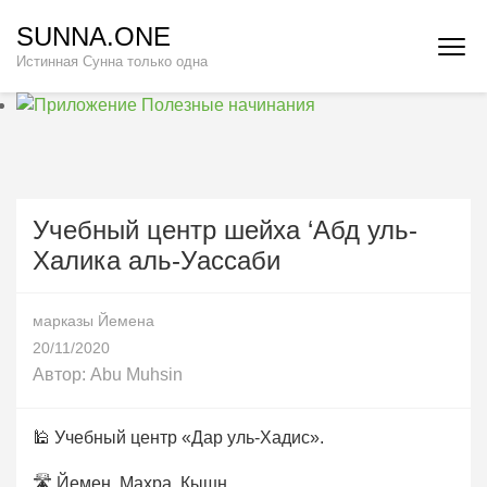
Перейти
SUNNA.ONE
к
Истинная Сунна только одна
содержимому
(нажмите
Enter)
Учебный центр шейха ‘Абд уль-
Халика аль-Уассаби
марказы Йемена
20/11/2020
Автор:
Abu Muhsin
🕌 Учебный центр «Дар уль-Хадис».
🛣 Йемен, Махра, Кышн.