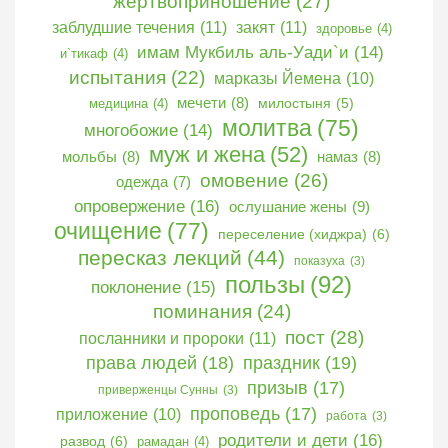
жертвоприношение
(27)
заблудшие течения
(11)
закят
(11)
здоровье
(4)
имам Мукбиль аль-Уади`и
(14)
и`тикаф
(4)
испытания
(22)
марказы Йемена
(10)
мечети
(8)
медицина
(4)
милостыня
(5)
молитва
(75)
многобожие
(14)
муж и жена
(52)
мольбы
(8)
намаз
(8)
омовение
(26)
одежда
(7)
опровержение
(16)
ослушание жены
(9)
очищение
(77)
переселение (хиджра)
(6)
пересказ лекций
(44)
показуха
(3)
пользы
(92)
поклонение
(15)
поминания
(24)
пост
(28)
посланники и пророки
(11)
права людей
(18)
праздник
(19)
призыв
(17)
приверженцы Сунны
(3)
проповедь
(17)
приложение
(10)
работа
(3)
родители и дети
(16)
развод
(6)
рамадан
(4)