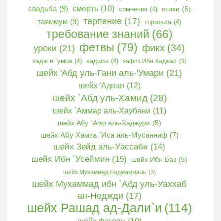
свадьба
(9)
смерть
(10)
сомнения
(4)
стихи
(5)
терпение
(17)
таяммум
(9)
торговля
(4)
требование знаний
(66)
фетвы
(79)
фикх
(34)
уроки
(21)
хадж и `умра
(4)
хадисы
(4)
хафиз Ибн Хаджар
(3)
шейх 'Абд уль-Гани аль-'Умари
(21)
шейх 'Аднан
(12)
шейх `Абд уль-Хамид
(28)
шейх `Аммар аль-Хаубани
(11)
шейх Абу `Амр аль-Хаджури
(5)
шейх Абу Хамза `Иса аль-Мусанниф
(7)
шейх Зейд аль-Уассаби
(14)
шейх Ибн `Усеймин
(15)
шейх Ибн Баз
(5)
шейх Мухаммад Баджаммаль
(3)
шейх Мухаммад ибн `Абд уль-Уаххаб
ан-Неджди
(17)
шейх Рашад ад-Дали`и
(114)