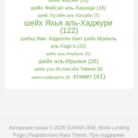
шейх Фаузан
(10)
шейх Фейсал аль-Хашиди
(16)
шейх Хусейн аль-Хатыби
(7)
шейх Яхья аль-Хаджури
(122)
шейха Умм `Абдиллях бинт шейх Мукбиль
аль-Уади`и
(10)
шейх аль-Альбани
(5)
шейх аль-Ирьяни
(26)
шейх уль-Ислям ибн Таймия
(8)
этикет
(41)
шииты-рафидиты
(4)
Авторские права © 2026
SUNNA.ONE
. Book Landing
Page | Разработано
Rara Theme
. При поддержке