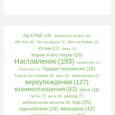
Ад и Рай
(19)
Запретная мечеть
(6)
Ибн Баз
(6)
Ибн уль-Кайим
(5)
Ибн уль-Джаузи
(3)
Ислам
(12)
Коран
(3)
Коран и его науки
(25)
Наставление
(193)
Невежество
(3)
Предостережение
(26)
Палестина
(3)
Радман аль-Хубейши
(4)
азан
(5)
арабский язык
(4)
вероубеждение
(127)
взаимоотношения
(83)
грехи
(16)
гусль
(7)
дети
(6)
джихад
(7)
еда
(25)
добровольная молитва
(9)
женщина
(42)
единобожие
(28)