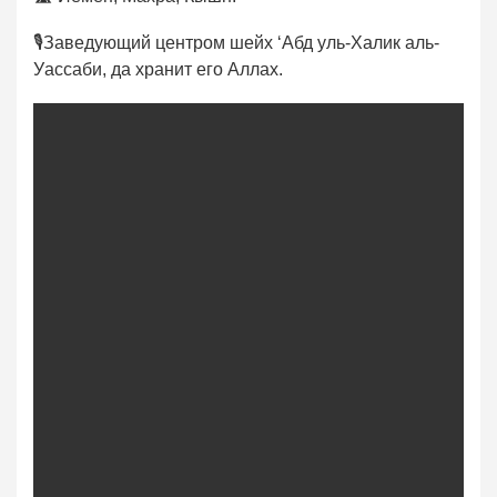
🎙Заведующий центром шейх ‘Абд уль-Халик аль-
Уассаби, да хранит его Аллах.