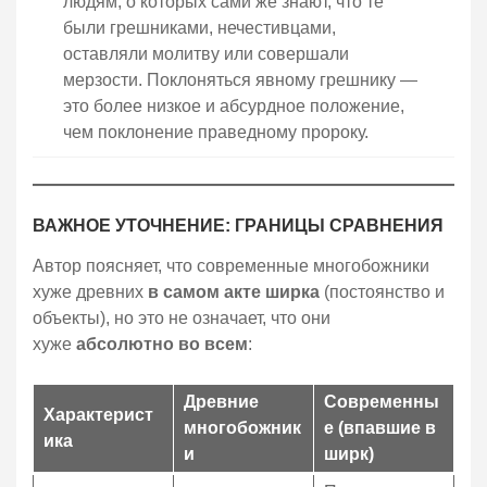
людям, о которых сами же знают, что те
были грешниками, нечестивцами,
оставляли молитву или совершали
мерзости. Поклоняться явному грешнику —
это более низкое и абсурдное положение,
чем поклонение праведному пророку.
ВАЖНОЕ УТОЧНЕНИЕ: ГРАНИЦЫ СРАВНЕНИЯ
Автор поясняет, что современные многобожники
хуже древних
в самом акте ширка
(постоянство и
объекты), но это не означает, что они
хуже
абсолютно во всем
:
Древние
Современны
Характерист
многобожник
е (впавшие в
ика
и
ширк)