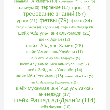
свадьба
(9)
смерть
(10)
сомнения
(4)
стихи
(5)
терпение
(17)
таяммум
(9)
торговля
(4)
требование знаний
(67)
фетвы
(79)
фикх
(34)
уроки
(21)
хадж и `умра
(4)
хадисы
(4)
хафиз Ибн Хаджар
(3)
шейх 'Абд уль-Гани аль-'Умари
(21)
шейх 'Аднан
(12)
шейх `Абд уль-Хамид
(28)
шейх `Аммар аль-Хаубани
(11)
шейх Абу `Амр аль-Хаджури
(5)
шейх Абу Хамза `Иса аль-Мусанниф
(7)
шейх Зейд аль-Уассаби
(14)
шейх Ибн `Усеймин
(15)
шейх Ибн Баз
(5)
шейх Мухаммад Баджаммаль
(3)
шейх Мухаммад ибн `Абд уль-Уаххаб
ан-Неджди
(17)
шейх Рашад ад-Дали`и
(114)
шейх Фаузан
(10)