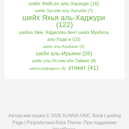
шейх Фейсал аль-Хашиди
(16)
шейх Хусейн аль-Хатыби
(7)
шейх Яхья аль-Хаджури
(122)
шейха Умм `Абдиллях бинт шейх Мукбиль
аль-Уади`и
(10)
шейх аль-Альбани
(5)
шейх аль-Ирьяни
(26)
шейх уль-Ислям ибн Таймия
(8)
этикет
(41)
шииты-рафидиты
(4)
Авторские права © 2026
SUNNA.ONE
. Book Landing
Page | Разработано
Rara Theme
. При поддержке