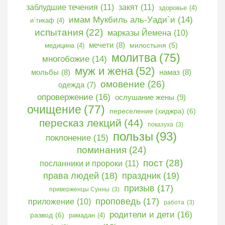
заблудшие течения
(11)
закят
(11)
здоровье
(4)
имам Мукбиль аль-Уади`и
(14)
и`тикаф
(4)
испытания
(22)
марказы Йемена
(10)
мечети
(8)
медицина
(4)
милостыня
(5)
молитва
(75)
многобожие
(14)
муж и жена
(52)
мольбы
(8)
намаз
(8)
омовение
(26)
одежда
(7)
опровержение
(16)
ослушание жены
(9)
очищение
(77)
переселение (хиджра)
(6)
пересказ лекций
(44)
показуха
(3)
пользы
(93)
поклонение
(15)
поминания
(24)
пост
(28)
посланники и пророки
(11)
права людей
(18)
праздник
(19)
призыв
(17)
приверженцы Сунны
(3)
проповедь
(17)
приложение
(10)
работа
(3)
родители и дети
(16)
развод
(6)
рамадан
(4)