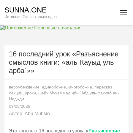
Перейти
SUNNA.ONE
к
Истинная Сунна только одна
содержимому
(нажмите
Enter)
16 последний урок «Разъяснение
смыслов книги: «аль-Кауыд уль-
арба`»»
вероубеждение
,
единобожие
,
многобожие
,
пересказ
лекций
,
уроки
,
шейх Мухаммад ибн `Абд уль-Уаххаб ан-
Неджди
09/05/2026
Автор:
Abu Muhsin
Это конспект 16 последнего урока «
Разъяснение