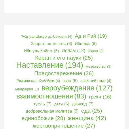
Ад и Рай
(19)
'Абд уш-Шакур ас-Сомали
(4)
Запретная мечеть
(6)
Ибн Баз
(6)
Ислам
(12)
Ибн уль-Кайим
(5)
Коран
(3)
Коран и его науки
(25)
Наставление
(194)
Невежество
(3)
Предостережение
(26)
Радман аль-Хубейши
(4)
азан
(5)
арабский язык
(4)
вероубеждение
(127)
биография
(3)
взаимоотношения
(83)
грехи
(16)
гусль
(7)
дети
(6)
джихад
(7)
еда
(25)
добровольная молитва
(9)
женщина
(42)
единобожие
(28)
жертвоприношение
(27)