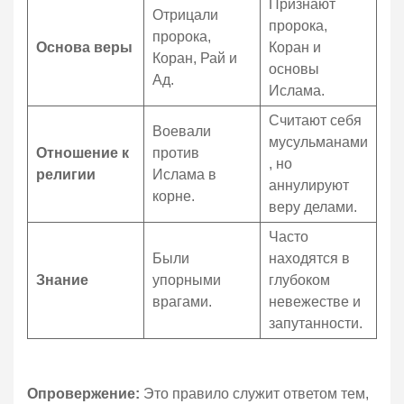
Признают
Отрицали
пророка,
пророка,
Основа веры
Коран и
Коран, Рай и
основы
Ад.
Ислама.
Считают себя
Воевали
мусульманами
Отношение к
против
, но
религии
Ислама в
аннулируют
корне.
веру делами.
Часто
Были
находятся в
Знание
упорными
глубоком
врагами.
невежестве и
запутанности.
Опровержение:
Это правило служит ответом тем,